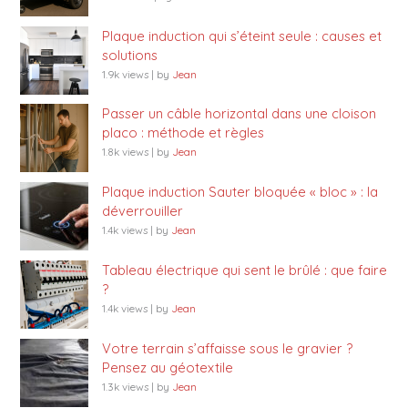
Plaque induction qui s’éteint seule : causes et
solutions
1.9k views
|
by
Jean
Passer un câble horizontal dans une cloison
placo : méthode et règles
1.8k views
|
by
Jean
Plaque induction Sauter bloquée « bloc » : la
déverrouiller
1.4k views
|
by
Jean
Tableau électrique qui sent le brûlé : que faire
?
1.4k views
|
by
Jean
Votre terrain s’affaisse sous le gravier ?
Pensez au géotextile
1.3k views
|
by
Jean