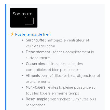
Sommaire
Pas le temps de lire ?
Surchauffe
: nettoyez le ventilateur et
vérifiez l’aération
Débordement
: séchez complètement la
surface tactile
Casseroles
: utilisez des ustensiles
compatibles et bien positionnés
Alimentation
: vérifiez fusibles, disjoncteur et
branchements
Multi-foyers
: évitez la pleine puissance sur
tous les foyers en même temps
Reset simple
: débranchez 10 minutes puis
rebranchez