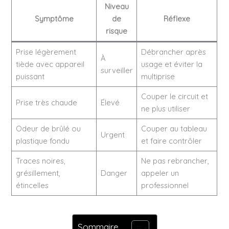
Niveau
Symptôme
de
Réflexe
risque
Prise légèrement
Débrancher après
À
tiède avec appareil
usage et éviter la
surveiller
puissant
multiprise
Couper le circuit et
Prise très chaude
Élevé
ne plus utiliser
Odeur de brûlé ou
Couper au tableau
Urgent
plastique fondu
et faire contrôler
Traces noires,
Ne pas rebrancher,
grésillement,
Danger
appeler un
étincelles
professionnel
Sommaire