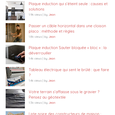
Plaque induction qui s’éteint seule : causes et
solutions
1.9k views
|
by
Jean
Passer un câble horizontal dans une cloison
placo : méthode et règles
1.8k views
|
by
Jean
Plaque induction Sauter bloquée « bloc » : la
déverrouiller
1.4k views
|
by
Jean
Tableau électrique qui sent le brûlé : que faire
?
1.4k views
|
by
Jean
Votre terrain s’affaisse sous le gravier ?
Pensez au géotextile
1.3k views
|
by
Jean
Liste noire des constructeurs de maison :