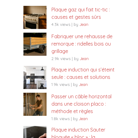
Plaque gaz qui fait tic-tic :
causes et gestes sûrs
4.3k views
|
by
Jean
Fabriquer une rehausse de
remorque : ridelles bois ou
grillage
2.9k views
|
by
Jean
Plaque induction qui s’éteint
seule : causes et solutions
1.9k views
|
by
Jean
Passer un câble horizontal
dans une cloison placo :
méthode et règles
1.8k views
|
by
Jean
Plaque induction Sauter
bloquée « bloc » : la