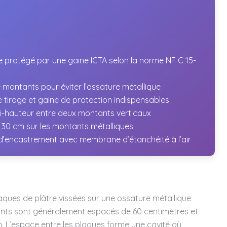
e protégé par une gaine ICTA selon la norme NF C 15-
e montants pour éviter l’ossature métallique
de tirage et gaine de protection indispensables
i-hauteur entre deux montants verticaux
s 30 cm sur les montants métalliques
s d’encastrement avec membrane d’étanchéité à l’air
ues de plâtre vissées sur une ossature métallique
ants sont généralement espacés de 60 centimètres et
on. L’espace entre les plaques forme une cavité où