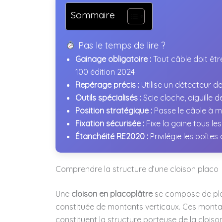
Sommaire
Pas le temps de lire ?
Gainage obligatoire :
Tout câble doit êtr
100 édition 2024
Repérage précis :
Utilise un détecteur d
Outils spécialisés :
Scie cloche, aiguille 
Position stratégique :
Passe le câble à m
Fixation sécurisée :
Fixe la gaine tous le
Étanchéité RE2020 :
Privilégie les boîte
Comprendre la structure d’une cloison placo
Une
cloison en placoplâtre
se compose de plaq
constituée de montants verticaux. Ces mont
constituent la structure porteuse de la clois