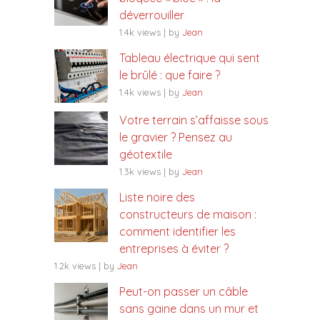
déverrouiller
1.4k views
|
by
Jean
Tableau électrique qui sent
le brûlé : que faire ?
1.4k views
|
by
Jean
Votre terrain s’affaisse sous
le gravier ? Pensez au
géotextile
1.3k views
|
by
Jean
Liste noire des
constructeurs de maison :
comment identifier les
entreprises à éviter ?
1.2k views
|
by
Jean
Peut-on passer un câble
sans gaine dans un mur et