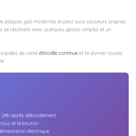
e plaques gaz modernes et peut avoir plusieurs origines
s se résolvent avec quelques gestes simples et un
incipales de cette
étincelle continue
et te donner toutes
le.
er 24h après débordement
houc et le bouton
imentation électrique