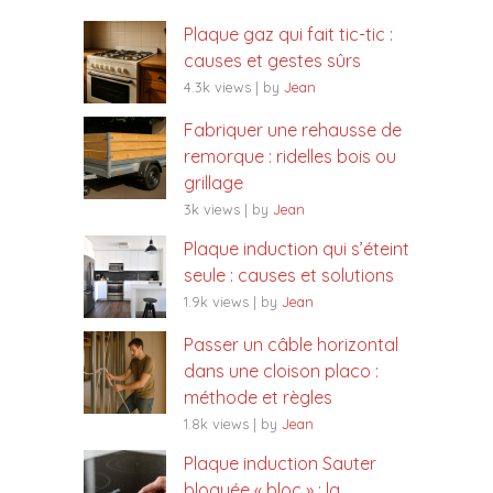
Plaque gaz qui fait tic-tic :
causes et gestes sûrs
4.3k views
|
by
Jean
Fabriquer une rehausse de
remorque : ridelles bois ou
grillage
3k views
|
by
Jean
Plaque induction qui s’éteint
seule : causes et solutions
1.9k views
|
by
Jean
Passer un câble horizontal
dans une cloison placo :
méthode et règles
1.8k views
|
by
Jean
Plaque induction Sauter
bloquée « bloc » : la