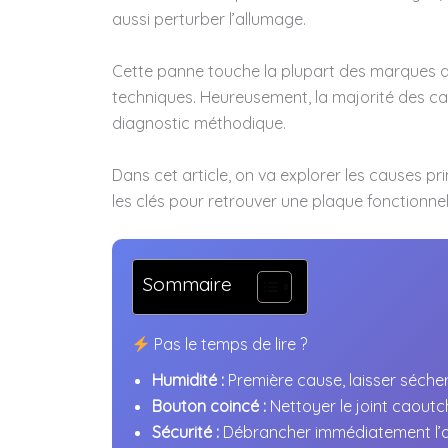
aussi perturber l’allumage.
Cette panne touche la plupart des marques d
techniques. Heureusement, la majorité des ca
diagnostic méthodique.
Dans cet article, on va explorer les causes pr
les clés pour retrouver une plaque fonctionnel
Sommaire
Pas le temps de lire ?
Humidité :
Première cause, laisser séch
Bouton coincé :
Nettoyer le joint caoutc
Sécurité :
Débrancher immédiatement l’al