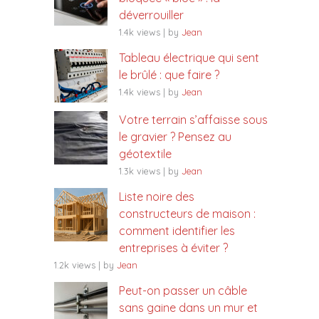
déverrouiller
1.4k views
|
by
Jean
Tableau électrique qui sent
le brûlé : que faire ?
1.4k views
|
by
Jean
Votre terrain s’affaisse sous
le gravier ? Pensez au
géotextile
1.3k views
|
by
Jean
Liste noire des
constructeurs de maison :
comment identifier les
entreprises à éviter ?
1.2k views
|
by
Jean
Peut-on passer un câble
sans gaine dans un mur et