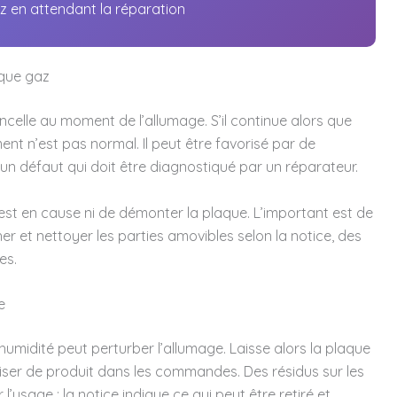
az en attendant la réparation
que gaz
incelle au moment de l’allumage. S’il continue alors que
nt n’est pas normal. Il peut être favorisé par de
 un défaut qui doit être diagnostiqué par un réparateur.
 est en cause ni de démonter la plaque. L’important est de
er et nettoyer les parties amovibles selon la notice, des
es.
e
midité peut perturber l’allumage. Laisse alors la plaque
riser de produit dans les commandes. Des résidus sur les
usage : la notice indique ce qui peut être retiré et