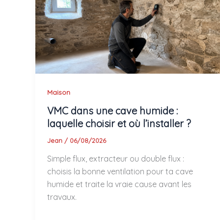
Maison
VMC dans une cave humide :
laquelle choisir et où l’installer ?
Jean
/
06/08/2026
Simple flux, extracteur ou double flux :
choisis la bonne ventilation pour ta cave
humide et traite la vraie cause avant les
travaux.