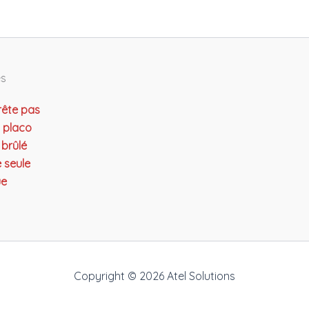
es
rête pas
n placo
 brûlé
e seule
ue
Copyright © 2026 Atel Solutions