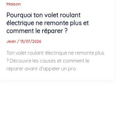
Maison
Pourquoi ton volet roulant
électrique ne remonte plus et
comment le réparer ?
Jean
/
13/07/2026
Ton volet roulant électrique ne remonte plus
? Découvre les causes et comment le
réparer avant d’appeler un pro.