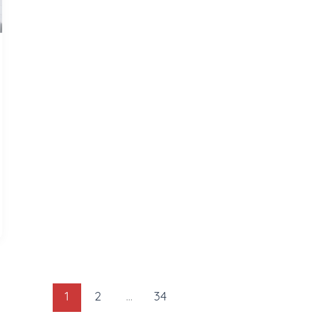
1
2
…
34