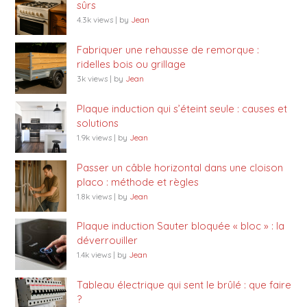
sûrs
4.3k views
|
by
Jean
Fabriquer une rehausse de remorque :
ridelles bois ou grillage
3k views
|
by
Jean
Plaque induction qui s’éteint seule : causes et
solutions
1.9k views
|
by
Jean
Passer un câble horizontal dans une cloison
placo : méthode et règles
1.8k views
|
by
Jean
Plaque induction Sauter bloquée « bloc » : la
déverrouiller
1.4k views
|
by
Jean
Tableau électrique qui sent le brûlé : que faire
?