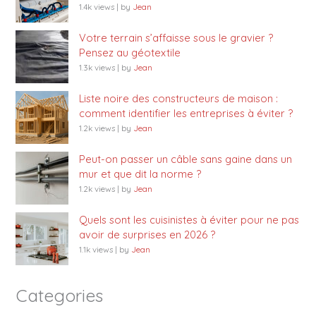
1.4k views
|
by
Jean
Votre terrain s’affaisse sous le gravier ?
Pensez au géotextile
1.3k views
|
by
Jean
Liste noire des constructeurs de maison :
comment identifier les entreprises à éviter ?
1.2k views
|
by
Jean
Peut-on passer un câble sans gaine dans un
mur et que dit la norme ?
1.2k views
|
by
Jean
Quels sont les cuisinistes à éviter pour ne pas
avoir de surprises en 2026 ?
1.1k views
|
by
Jean
Categories