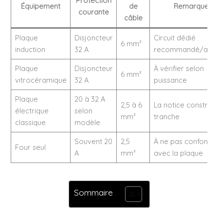
Protection
Équipement
de
Remarque
courante
câble
Plaque
Disjoncteur
Circuit dédié
6 mm²
induction
32 A
recommandé/atte
Plaque
Disjoncteur
À vérifier selon
6 mm²
vitrocéramique
32 A
puissance
Plaque
20 à 32 A
2,5 à 6
La notice construc
électrique
selon
mm²
tranche
classique
modèle
Souvent 20
2,5
À ne pas confondr
Four seul
A
mm²
avec la plaque
Sommaire