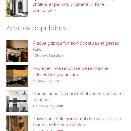
chaleur et peux-tu vraiment lui faire
confiance ?
Articles populaires
Plaque gaz qui fait tic-tic : causes et gestes
sûrs
4.3k views
|
by
Jean
Fabriquer une rehausse de remorque :
ridelles bois ou grillage
3k views
|
by
Jean
Plaque induction qui s’éteint seule : causes et
solutions
1.9k views
|
by
Jean
Passer un câble horizontal dans une cloison
placo : méthode et règles
1.8k views
|
by
Jean