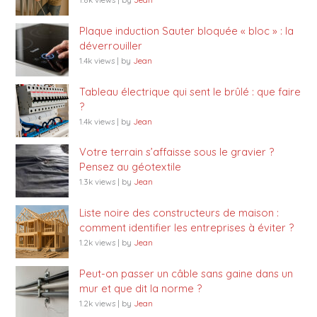
Plaque induction Sauter bloquée « bloc » : la
déverrouiller
1.4k views
|
by
Jean
Tableau électrique qui sent le brûlé : que faire
?
1.4k views
|
by
Jean
Votre terrain s’affaisse sous le gravier ?
Pensez au géotextile
1.3k views
|
by
Jean
Liste noire des constructeurs de maison :
comment identifier les entreprises à éviter ?
1.2k views
|
by
Jean
Peut-on passer un câble sans gaine dans un
mur et que dit la norme ?
1.2k views
|
by
Jean