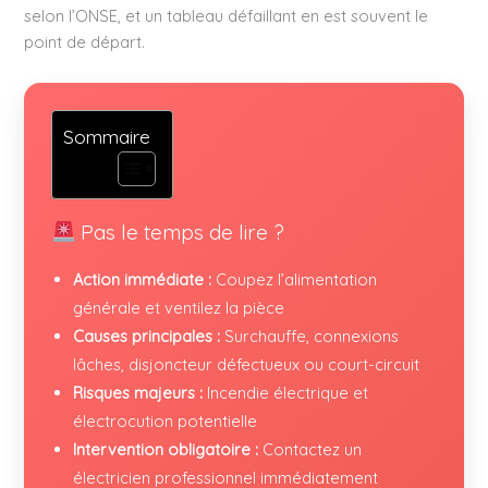
selon l’ONSE, et un tableau défaillant en est souvent le
point de départ.
Sommaire
Pas le temps de lire ?
Action immédiate :
Coupez l’alimentation
générale et ventilez la pièce
Causes principales :
Surchauffe, connexions
lâches, disjoncteur défectueux ou court-circuit
Risques majeurs :
Incendie électrique et
électrocution potentielle
Intervention obligatoire :
Contactez un
électricien professionnel immédiatement