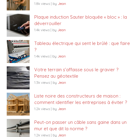
1.8k views
|
by
Jean
Plaque induction Sauter bloquée « bloc » : la
déverrouiller
1.4k views
|
by
Jean
Tableau électrique qui sent le brûlé : que faire
?
1.4k views
|
by
Jean
Votre terrain s’affaisse sous le gravier ?
Pensez au géotextile
1.3k views
|
by
Jean
Liste noire des constructeurs de maison :
comment identifier les entreprises à éviter ?
1.2k views
|
by
Jean
Peut-on passer un câble sans gaine dans un
mur et que dit la norme ?
1.2k views
|
by
Jean