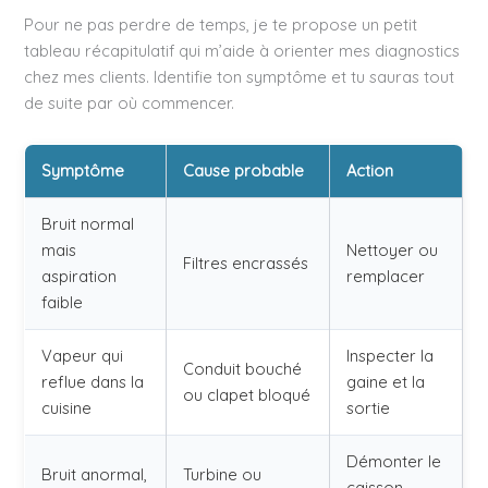
Pour ne pas perdre de temps, je te propose un petit
tableau récapitulatif qui m’aide à orienter mes diagnostics
chez mes clients. Identifie ton symptôme et tu sauras tout
de suite par où commencer.
Symptôme
Cause probable
Action
Bruit normal
mais
Nettoyer ou
Filtres encrassés
aspiration
remplacer
faible
Vapeur qui
Inspecter la
Conduit bouché
reflue dans la
gaine et la
ou clapet bloqué
cuisine
sortie
Démonter le
Bruit anormal,
Turbine ou
caisson