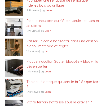
Fabriquer une rehausse de remorque :
ridelles bois ou grillage
2.9k views
|
by
Jean
Plaque induction qui s’éteint seule : causes et
solutions
1.9k views
|
by
Jean
Passer un câble horizontal dans une cloison
placo : méthode et règles
1.8k views
|
by
Jean
Plaque induction Sauter bloquée « bloc » : la
déverrouiller
1.4k views
|
by
Jean
Tableau électrique qui sent le brûlé : que faire
?
1.4k views
|
by
Jean
Votre terrain s’affaisse sous le gravier ?