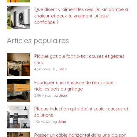
Que disent vraiment les avis Daikin pompe à
chaleur et peux-tu vraiment lui faire
confiance ?
Articles populaires
Plaque gaz qui fait tic-tic : causes et gestes
sûrs
4.3k views
|
by
Jean
Fabriquer une rehausse de remorque :
ridelles bois ou grillage
2.9k views
|
by
Jean
Plaque induction qui s’éteint seule : causes et
solutions
1.9k views
|
by
Jean
Passer un câble horizontal dans une cloison