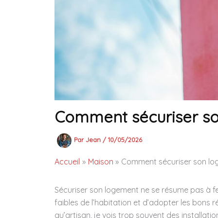
Comment sécuriser so
Par
Jean
/
10/05/2026
Accueil
Maison
Comment sécuriser son lo
Sécuriser son logement ne se résume pas à ferme
faibles de l’habitation et d’adopter les bons ré
qu’artisan, je vois trop souvent des installati