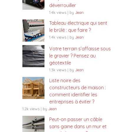
déverrouiller
1.4k views
|
by
Jean
Tableau électrique qui sent
le brûlé : que faire ?
1.4k views
|
by
Jean
Votre terrain s’affaisse sous
le gravier ? Pensez au
géotextile
1.3k views
|
by
Jean
Liste noire des
constructeurs de maison :
comment identifier les
entreprises à éviter ?
1.2k views
|
by
Jean
Peut-on passer un câble
sans gaine dans un mur et