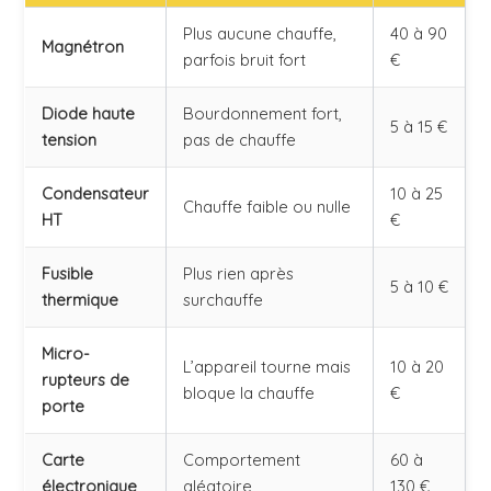
Plus aucune chauffe,
40 à 90
Magnétron
parfois bruit fort
€
Diode haute
Bourdonnement fort,
5 à 15 €
tension
pas de chauffe
Condensateur
10 à 25
Chauffe faible ou nulle
HT
€
Fusible
Plus rien après
5 à 10 €
thermique
surchauffe
Micro-
L’appareil tourne mais
10 à 20
rupteurs de
bloque la chauffe
€
porte
Carte
Comportement
60 à
électronique
aléatoire
130 €