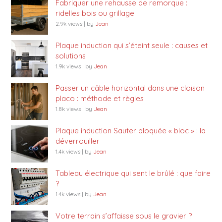
Fabriquer une rehausse de remorque :
ridelles bois ou grillage
2.9k views
|
by
Jean
Plaque induction qui s’éteint seule : causes et
solutions
1.9k views
|
by
Jean
Passer un câble horizontal dans une cloison
placo : méthode et règles
1.8k views
|
by
Jean
Plaque induction Sauter bloquée « bloc » : la
déverrouiller
1.4k views
|
by
Jean
Tableau électrique qui sent le brûlé : que faire
?
1.4k views
|
by
Jean
Votre terrain s’affaisse sous le gravier ?