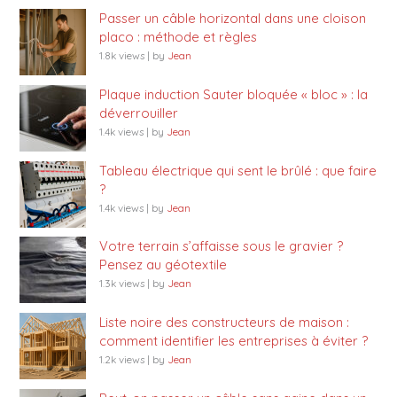
Passer un câble horizontal dans une cloison
placo : méthode et règles
1.8k views
|
by
Jean
Plaque induction Sauter bloquée « bloc » : la
déverrouiller
1.4k views
|
by
Jean
Tableau électrique qui sent le brûlé : que faire
?
1.4k views
|
by
Jean
Votre terrain s’affaisse sous le gravier ?
Pensez au géotextile
1.3k views
|
by
Jean
Liste noire des constructeurs de maison :
comment identifier les entreprises à éviter ?
1.2k views
|
by
Jean