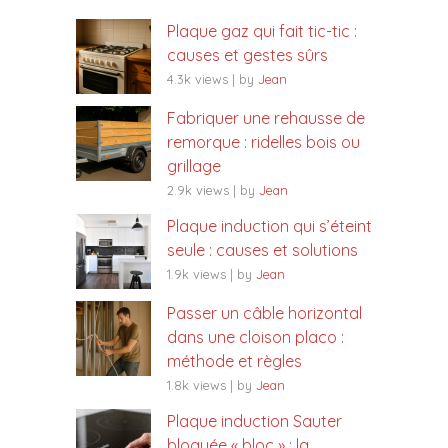
Plaque gaz qui fait tic-tic :
causes et gestes sûrs
4.3k views
|
by
Jean
Fabriquer une rehausse de
remorque : ridelles bois ou
grillage
2.9k views
|
by
Jean
Plaque induction qui s’éteint
seule : causes et solutions
1.9k views
|
by
Jean
Passer un câble horizontal
dans une cloison placo :
méthode et règles
1.8k views
|
by
Jean
Plaque induction Sauter
bloquée « bloc » : la