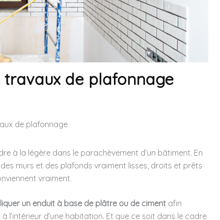
s travaux de plafonnage
avaux de plafonnage
dre à la légère dans le parachèvement d’un bâtiment. En
 des murs et des plafonds vraiment lisses, droits et prêts
conviennent vraiment.
liquer un enduit à base de plâtre ou de ciment
afin
 à l’intérieur d’une habitation. Et que ce soit dans le cadre