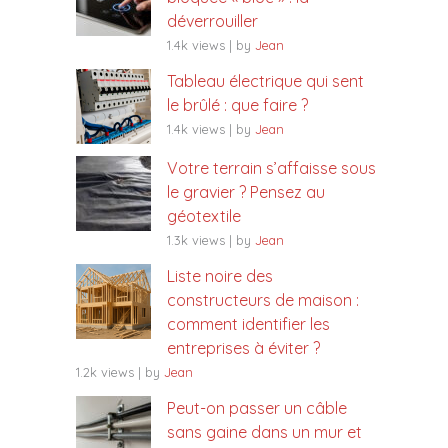
déverrouiller
1.4k views
|
by
Jean
Tableau électrique qui sent
le brûlé : que faire ?
1.4k views
|
by
Jean
Votre terrain s’affaisse sous
le gravier ? Pensez au
géotextile
1.3k views
|
by
Jean
Liste noire des
constructeurs de maison :
comment identifier les
entreprises à éviter ?
1.2k views
|
by
Jean
Peut-on passer un câble
sans gaine dans un mur et