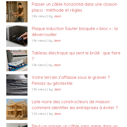
Passer un câble horizontal dans une cloison
placo : méthode et règles
1.8k views
|
by
Jean
Plaque induction Sauter bloquée « bloc » : la
déverrouiller
1.4k views
|
by
Jean
Tableau électrique qui sent le brûlé : que faire
?
1.4k views
|
by
Jean
Votre terrain s’affaisse sous le gravier ?
Pensez au géotextile
1.3k views
|
by
Jean
Liste noire des constructeurs de maison :
comment identifier les entreprises à éviter ?
1.2k views
|
by
Jean
Peut-on passer un câble sans gaine dans un