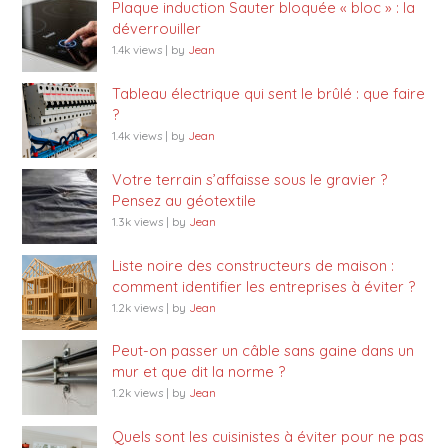
Plaque induction Sauter bloquée « bloc » : la
déverrouiller
1.4k views
|
by
Jean
Tableau électrique qui sent le brûlé : que faire
?
1.4k views
|
by
Jean
Votre terrain s’affaisse sous le gravier ?
Pensez au géotextile
1.3k views
|
by
Jean
Liste noire des constructeurs de maison :
comment identifier les entreprises à éviter ?
1.2k views
|
by
Jean
Peut-on passer un câble sans gaine dans un
mur et que dit la norme ?
1.2k views
|
by
Jean
Quels sont les cuisinistes à éviter pour ne pas