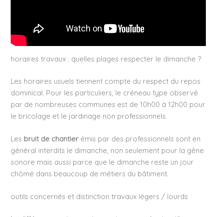
horaires travaux : quelles plages respecter le dimanche ?
Les horaires usuels tiennent compte du respect du repos
dominical. Pour les particuliers, le créneau type observé
par de nombreuses communes est de 10h00 à 12h00 pour
le bricolage et le jardinage non professionnels.
Les
bruit de chantier
émis par des professionnels sont en
général interdits le dimanche, non seulement pour la gêne
sonore mais aussi parce que le dimanche reste un jour
chômé dans beaucoup de métiers du bâtiment.
outils concernés et distinction travaux légers / lourds