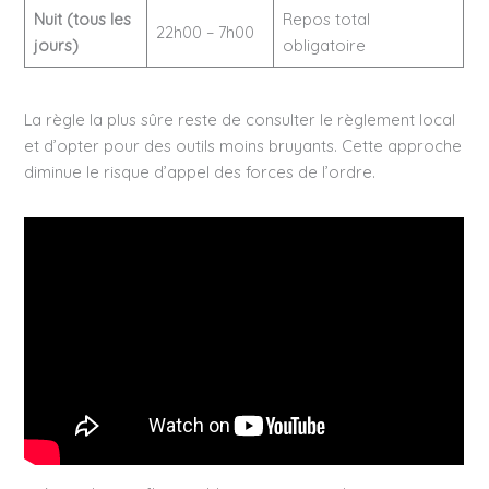
Nuit (tous les
Repos total
22h00 – 7h00
jours)
obligatoire
La règle la plus sûre reste de consulter le règlement local
et d’opter pour des outils moins bruyants. Cette approche
diminue le risque d’appel des forces de l’ordre.