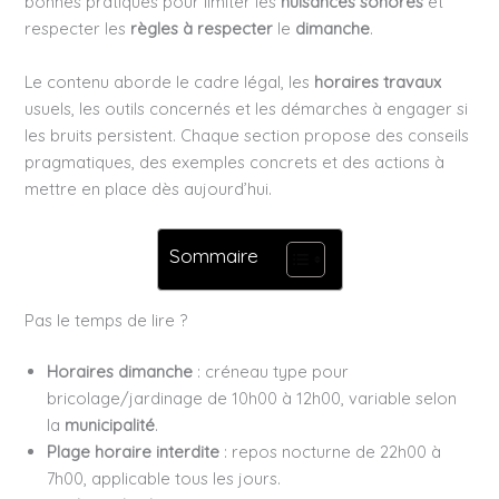
bonnes pratiques pour limiter les
nuisances sonores
et
respecter les
règles à respecter
le
dimanche
.
Le contenu aborde le cadre légal, les
horaires travaux
usuels, les outils concernés et les démarches à engager si
les bruits persistent. Chaque section propose des conseils
pragmatiques, des exemples concrets et des actions à
mettre en place dès aujourd’hui.
Sommaire
Pas le temps de lire ?
Horaires dimanche
: créneau type pour
bricolage/jardinage de 10h00 à 12h00, variable selon
la
municipalité
.
Plage horaire interdite
: repos nocturne de 22h00 à
7h00, applicable tous les jours.