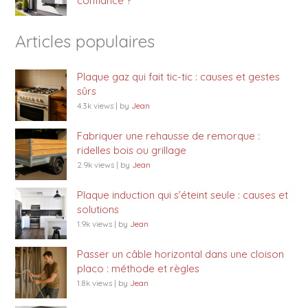
confiance ?
Articles populaires
Plaque gaz qui fait tic-tic : causes et gestes
sûrs
4.3k views
|
by
Jean
Fabriquer une rehausse de remorque :
ridelles bois ou grillage
2.9k views
|
by
Jean
Plaque induction qui s’éteint seule : causes et
solutions
1.9k views
|
by
Jean
Passer un câble horizontal dans une cloison
placo : méthode et règles
1.8k views
|
by
Jean