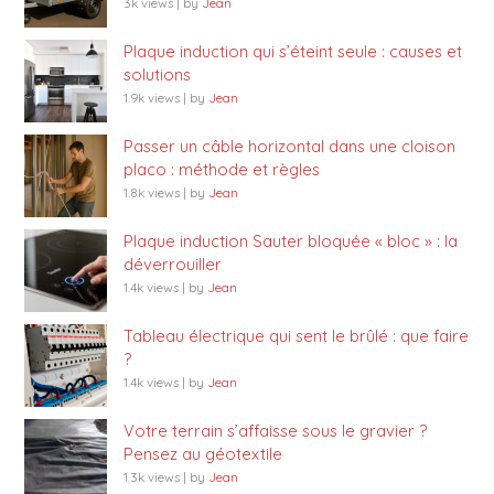
3k views
|
by
Jean
Plaque induction qui s’éteint seule : causes et
solutions
1.9k views
|
by
Jean
Passer un câble horizontal dans une cloison
placo : méthode et règles
1.8k views
|
by
Jean
Plaque induction Sauter bloquée « bloc » : la
déverrouiller
1.4k views
|
by
Jean
Tableau électrique qui sent le brûlé : que faire
?
1.4k views
|
by
Jean
Votre terrain s’affaisse sous le gravier ?
Pensez au géotextile
1.3k views
|
by
Jean