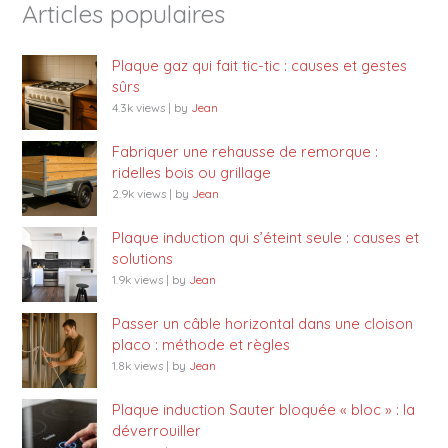
Articles populaires
Plaque gaz qui fait tic-tic : causes et gestes
sûrs
4.3k views
|
by
Jean
Fabriquer une rehausse de remorque :
ridelles bois ou grillage
2.9k views
|
by
Jean
Plaque induction qui s’éteint seule : causes et
solutions
1.9k views
|
by
Jean
Passer un câble horizontal dans une cloison
placo : méthode et règles
1.8k views
|
by
Jean
Plaque induction Sauter bloquée « bloc » : la
déverrouiller