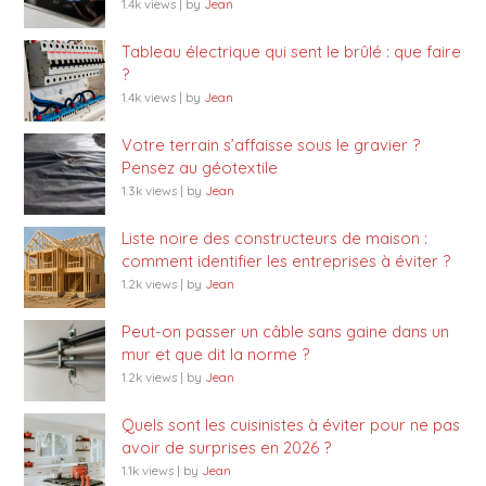
1.4k views
|
by
Jean
Tableau électrique qui sent le brûlé : que faire
?
1.4k views
|
by
Jean
Votre terrain s’affaisse sous le gravier ?
Pensez au géotextile
1.3k views
|
by
Jean
Liste noire des constructeurs de maison :
comment identifier les entreprises à éviter ?
1.2k views
|
by
Jean
Peut-on passer un câble sans gaine dans un
mur et que dit la norme ?
1.2k views
|
by
Jean
Quels sont les cuisinistes à éviter pour ne pas
avoir de surprises en 2026 ?
1.1k views
|
by
Jean