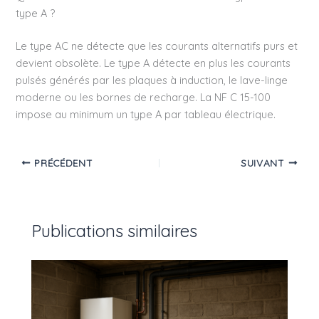
type A ?
Le type AC ne détecte que les courants alternatifs purs et
devient obsolète. Le type A détecte en plus les courants
pulsés générés par les plaques à induction, le lave-linge
moderne ou les bornes de recharge. La NF C 15-100
impose au minimum un type A par tableau électrique.
PRÉCÉDENT
SUIVANT
Publications similaires