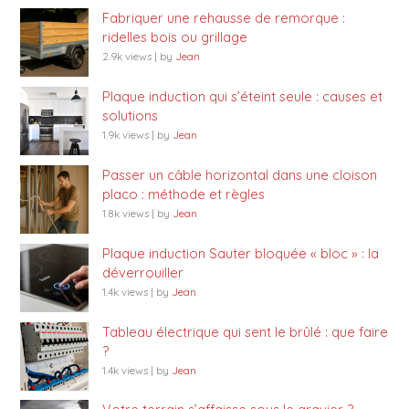
Fabriquer une rehausse de remorque :
ridelles bois ou grillage
2.9k views
|
by
Jean
Plaque induction qui s’éteint seule : causes et
solutions
1.9k views
|
by
Jean
Passer un câble horizontal dans une cloison
placo : méthode et règles
1.8k views
|
by
Jean
Plaque induction Sauter bloquée « bloc » : la
déverrouiller
1.4k views
|
by
Jean
Tableau électrique qui sent le brûlé : que faire
?
1.4k views
|
by
Jean