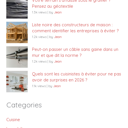
Votre terrain s’affaisse sous le gravier ?
Pensez au géotextile
1.3k views
|
by
Jean
Liste noire des constructeurs de maison :
comment identifier les entreprises à éviter ?
1.2k views
|
by
Jean
Peut-on passer un câble sans gaine dans un
mur et que dit la norme ?
1.2k views
|
by
Jean
Quels sont les cuisinistes à éviter pour ne pas
avoir de surprises en 2026 ?
1.1k views
|
by
Jean
Categories
Cuisine