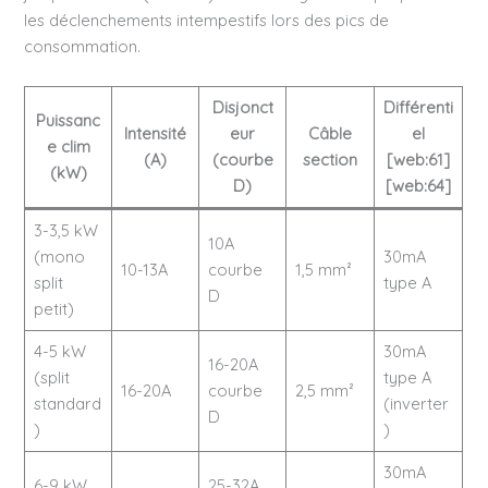
les déclenchements intempestifs lors des pics de
consommation.
Disjonct
Différenti
Puissanc
Intensité
eur
Câble
el
e clim
(A)
(courbe
section
[web:61]
(kW)
D)
[web:64]
3-3,5 kW
10A
(mono
30mA
10-13A
courbe
1,5 mm²
split
type A
D
petit)
4-5 kW
30mA
16-20A
(split
type A
16-20A
courbe
2,5 mm²
standard
(inverter
D
)
)
30mA
6-9 kW
25-32A