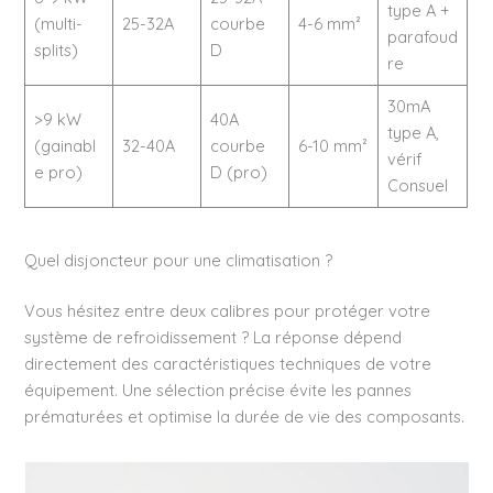
type A +
(multi-
25-32A
courbe
4-6 mm²
parafoud
splits)
D
re
30mA
>9 kW
40A
type A,
(gainabl
32-40A
courbe
6-10 mm²
vérif
e pro)
D (pro)
Consuel
Quel disjoncteur pour une climatisation ?
Vous hésitez entre deux calibres pour protéger votre
système de refroidissement ? La réponse dépend
directement des caractéristiques techniques de votre
équipement. Une sélection précise évite les pannes
prématurées et optimise la durée de vie des composants.