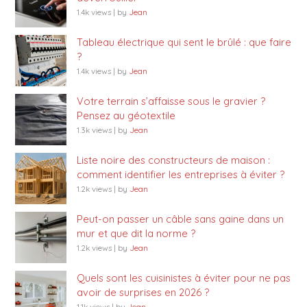
1.4k views
|
by
Jean
Tableau électrique qui sent le brûlé : que faire
?
1.4k views
|
by
Jean
Votre terrain s’affaisse sous le gravier ?
Pensez au géotextile
1.3k views
|
by
Jean
Liste noire des constructeurs de maison :
comment identifier les entreprises à éviter ?
1.2k views
|
by
Jean
Peut-on passer un câble sans gaine dans un
mur et que dit la norme ?
1.2k views
|
by
Jean
Quels sont les cuisinistes à éviter pour ne pas
avoir de surprises en 2026 ?
1.1k views
|
by
Jean