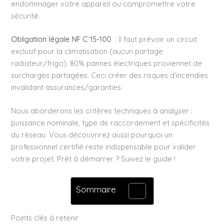
endommager votre appareil ou compromettre votre
sécurité.
Obligation légale NF C 15-100
: Il faut prévoir un circuit
exclusif pour la climatisation (aucun partage
radiateur/frigo). 80% pannes électriques proviennet de
surcharges partagées. Ceci créer des risques d’incendies
invalidant assurances/garanties.
Nous aborderons les critères techniques à analyser :
puissance nominale, type de raccordement et spécificités
du réseau. Vous découvrirez aussi pourquoi un
professionnel certifié reste indispensable pour valider
votre projet. Prêt à démarrer ? Suivez le guide !
Sommaire
Points clés à retenir