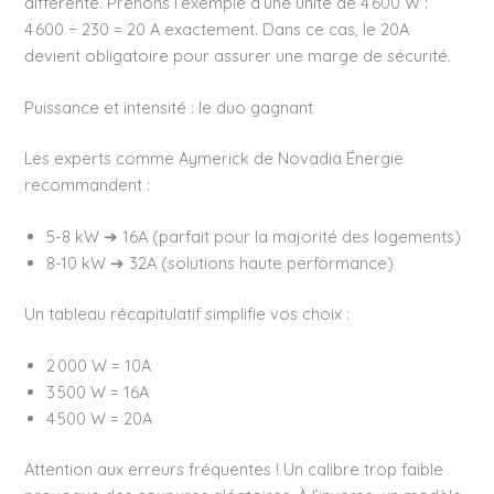
différente. Prenons l’exemple d’une unité de 4 600 W :
4 600 ÷ 230 = 20 A exactement. Dans ce cas, le 20A
devient obligatoire pour assurer une marge de sécurité.
Puissance et intensité : le duo gagnant
Les experts comme Aymerick de Novadia Énergie
recommandent :
5-8 kW ➔ 16A (parfait pour la majorité des logements)
8-10 kW ➔ 32A (solutions haute performance)
Un tableau récapitulatif simplifie vos choix :
2 000 W = 10A
3 500 W = 16A
4 500 W = 20A
Attention aux erreurs fréquentes ! Un calibre trop faible