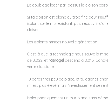
Le doublage léger par-dessus la cloison exis
Si ta cloison est pleine ou trop fine pour insuf
isolant sur le mur existant, puis recouvrir d’u
cloison.
Les isolants minces nouvelle génération
C’est là que la technologie nous sauve la mi
de 0,022, et l’
aérogel
descend à 0,015. Concrè
verre classique.
Tu perds très peu de place, et tu gagnes énor
m² est plus élevé, mais l’investissement se renta
Isoler phoniquement un mur placo sans démol