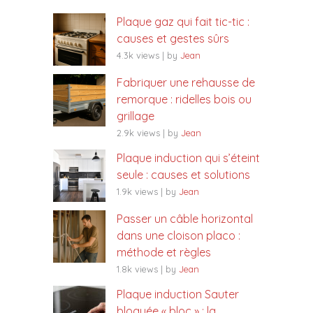
Plaque gaz qui fait tic-tic :
causes et gestes sûrs
4.3k views
|
by
Jean
Fabriquer une rehausse de
remorque : ridelles bois ou
grillage
2.9k views
|
by
Jean
Plaque induction qui s’éteint
seule : causes et solutions
1.9k views
|
by
Jean
Passer un câble horizontal
dans une cloison placo :
méthode et règles
1.8k views
|
by
Jean
Plaque induction Sauter
bloquée « bloc » : la