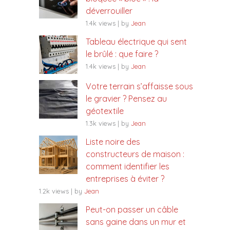
déverrouiller
1.4k views
|
by
Jean
Tableau électrique qui sent
le brûlé : que faire ?
1.4k views
|
by
Jean
Votre terrain s’affaisse sous
le gravier ? Pensez au
géotextile
1.3k views
|
by
Jean
Liste noire des
constructeurs de maison :
comment identifier les
entreprises à éviter ?
1.2k views
|
by
Jean
Peut-on passer un câble
sans gaine dans un mur et