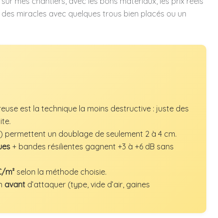
e sur mes chantiers, avec les bons matériaux, les prix réels
ire des miracles avec quelques trous bien placés ou un
euse est la technique la moins destructive : juste des
te.
l) permettent un doublage de seulement 2 à 4 cm.
ues
+ bandes résilientes gagnent +3 à +6 dB sans
€/m²
selon la méthode choisie.
on
avant
d’attaquer (type, vide d’air, gaines