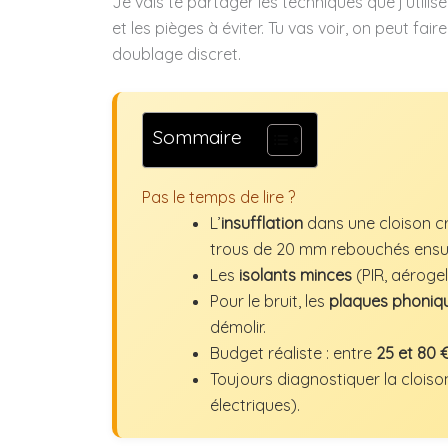
Je vais te partager les techniques que j’utilis
et les pièges à éviter. Tu vas voir, on peut fa
doublage discret.
Sommaire
Pas le temps de lire ?
L’
insufflation
dans une cloison cr
trous de 20 mm rebouchés ensui
Les
isolants minces
(PIR, aéroge
Pour le bruit, les
plaques phoniq
démolir.
Budget réaliste : entre
25 et 80 
Toujours diagnostiquer la clois
électriques).