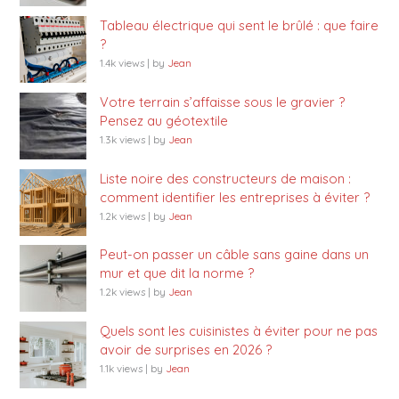
Tableau électrique qui sent le brûlé : que faire
?
1.4k views
|
by
Jean
Votre terrain s’affaisse sous le gravier ?
Pensez au géotextile
1.3k views
|
by
Jean
Liste noire des constructeurs de maison :
comment identifier les entreprises à éviter ?
1.2k views
|
by
Jean
Peut-on passer un câble sans gaine dans un
mur et que dit la norme ?
1.2k views
|
by
Jean
Quels sont les cuisinistes à éviter pour ne pas
avoir de surprises en 2026 ?
1.1k views
|
by
Jean