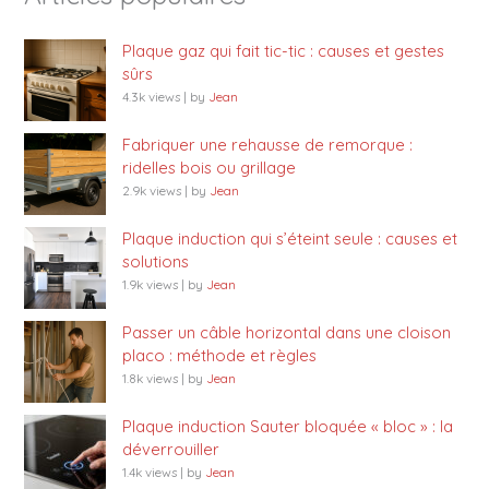
Plaque gaz qui fait tic-tic : causes et gestes
sûrs
4.3k views
|
by
Jean
Fabriquer une rehausse de remorque :
ridelles bois ou grillage
2.9k views
|
by
Jean
Plaque induction qui s’éteint seule : causes et
solutions
1.9k views
|
by
Jean
Passer un câble horizontal dans une cloison
placo : méthode et règles
1.8k views
|
by
Jean
Plaque induction Sauter bloquée « bloc » : la
déverrouiller
1.4k views
|
by
Jean