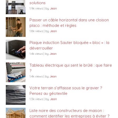
solutions
1.9k views
|
by
Jean
Passer un câble horizontal dans une cloison
placo : méthode et règles
1.8k views
|
by
Jean
Plaque induction Sauter bloquée « bloc » : la
déverrouiller
1.4k views
|
by
Jean
Tableau électrique qui sent le brûlé : que faire
?
1.4k views
|
by
Jean
Votre terrain s’affaisse sous le gravier ?
Pensez au géotextile
1.3k views
|
by
Jean
Liste noire des constructeurs de maison :
comment identifier les entreprises à éviter ?