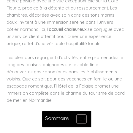
cadre paisible avec une vue exceptionnelle sur la Côte
Fleurie, propice à la détente et au ressourcement. Les
chambres, décorées avec soin dans des tons marins
doux, invitent à une immersion sereine dans l’univers
côtier normand. Ici, l’
accueil chaleureux
se conjugue avec
un service client attentif pour créer une expérience
unique, reflet d’une véritable hospitalité locale.
Les alentours regorgent d’activités, entre promenades le
long des falaises, baignades sur le sable fin et
découvertes gastronomiques dans les établissements
voisins. Que ce soit pour des vacances en famille ou une
escapade romantique, l’Hôtel de la Falaise promet une
immersion complète dans le charme du tourisme de bord
de mer en Normandie.
Sommaire