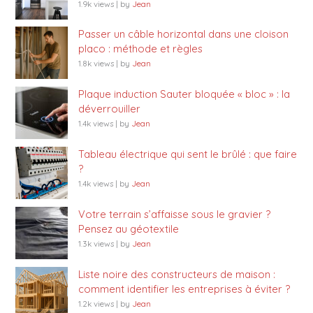
1.9k views
|
by
Jean
Passer un câble horizontal dans une cloison
placo : méthode et règles
1.8k views
|
by
Jean
Plaque induction Sauter bloquée « bloc » : la
déverrouiller
1.4k views
|
by
Jean
Tableau électrique qui sent le brûlé : que faire
?
1.4k views
|
by
Jean
Votre terrain s’affaisse sous le gravier ?
Pensez au géotextile
1.3k views
|
by
Jean
Liste noire des constructeurs de maison :
comment identifier les entreprises à éviter ?
1.2k views
|
by
Jean