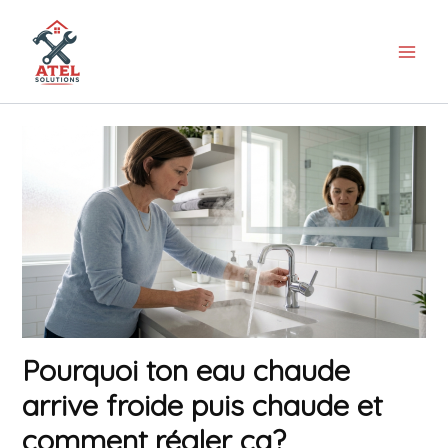
Aller
au
contenu
Pourquoi ton eau chaude
arrive froide puis chaude et
comment régler ça?