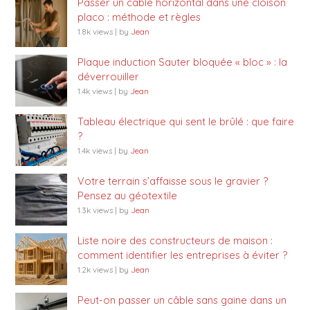
Passer un câble horizontal dans une cloison
placo : méthode et règles
1.8k views
|
by
Jean
Plaque induction Sauter bloquée « bloc » : la
déverrouiller
1.4k views
|
by
Jean
Tableau électrique qui sent le brûlé : que faire
?
1.4k views
|
by
Jean
Votre terrain s’affaisse sous le gravier ?
Pensez au géotextile
1.3k views
|
by
Jean
Liste noire des constructeurs de maison :
comment identifier les entreprises à éviter ?
1.2k views
|
by
Jean
Peut-on passer un câble sans gaine dans un