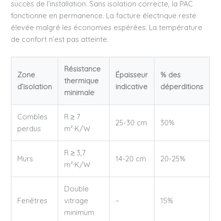
succès de l’installation. Sans isolation correcte, la PAC
fonctionne en permanence. La facture électrique reste
élevée malgré les économies espérées. La température
de confort n’est pas atteinte.
Résistance
Zone
Épaisseur
% des
thermique
d’isolation
indicative
déperditions
minimale
Combles
R ≥ 7
25-30 cm
30%
perdus
m²·K/W
R ≥ 3,7
Murs
14-20 cm
20-25%
m²·K/W
Double
Fenêtres
vitrage
–
15%
minimum