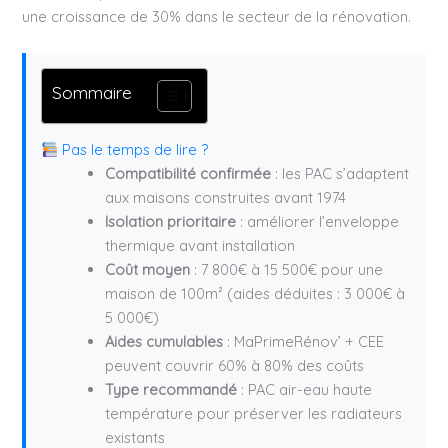
une croissance de 30% dans le secteur de la rénovation.
Sommaire
Pas le temps de lire ?
Compatibilité confirmée
: les PAC s’adaptent
aux maisons construites avant 1974
Isolation prioritaire
: améliorer l’enveloppe
thermique avant installation
Coût moyen
: 7 800€ à 15 500€ pour une
maison de 100m² (aides déduites : 3 000€ à
5 000€)
Aides cumulables
: MaPrimeRénov’ + CEE
peuvent couvrir 60% à 80% des coûts
Type recommandé
: PAC air-eau haute
température pour préserver les radiateurs
existants