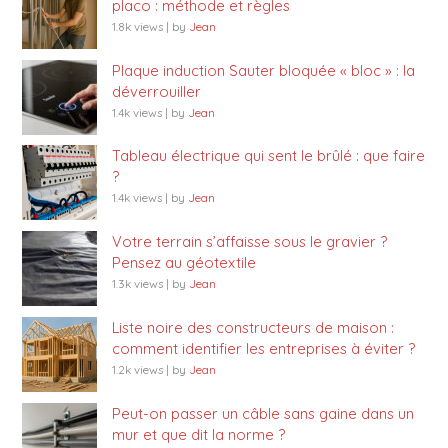
placo : méthode et règles
1.8k views
|
by
Jean
Plaque induction Sauter bloquée « bloc » : la
déverrouiller
1.4k views
|
by
Jean
Tableau électrique qui sent le brûlé : que faire
?
1.4k views
|
by
Jean
Votre terrain s’affaisse sous le gravier ?
Pensez au géotextile
1.3k views
|
by
Jean
Liste noire des constructeurs de maison :
comment identifier les entreprises à éviter ?
1.2k views
|
by
Jean
Peut-on passer un câble sans gaine dans un
mur et que dit la norme ?