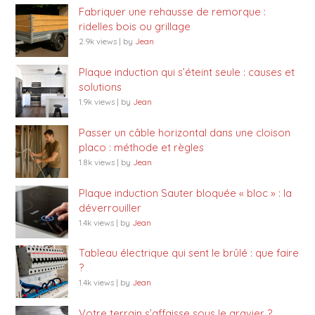
Fabriquer une rehausse de remorque :
ridelles bois ou grillage
2.9k views
|
by
Jean
Plaque induction qui s’éteint seule : causes et
solutions
1.9k views
|
by
Jean
Passer un câble horizontal dans une cloison
placo : méthode et règles
1.8k views
|
by
Jean
Plaque induction Sauter bloquée « bloc » : la
déverrouiller
1.4k views
|
by
Jean
Tableau électrique qui sent le brûlé : que faire
?
1.4k views
|
by
Jean
Votre terrain s’affaisse sous le gravier ?