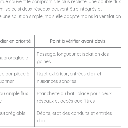
tue souvent le compromis le plus réaliste. Une double flux
n isolée si deux réseaux peuvent être intégrés et
une solution simple, mais elle adapte moins la ventilation
dier en priorité
Point à vérifier avant devis
Passage, longueur et isolation des
 hygroréglable
gaines
èce par pièce à
Rejet extérieur, entrées d’air et
sionner
nuisances sonores
ou simple flux
Étanchéité du bâti, place pour deux
e
réseaux et accès aux filtres
 autoréglable
Débits, état des conduits et entrées
d’air