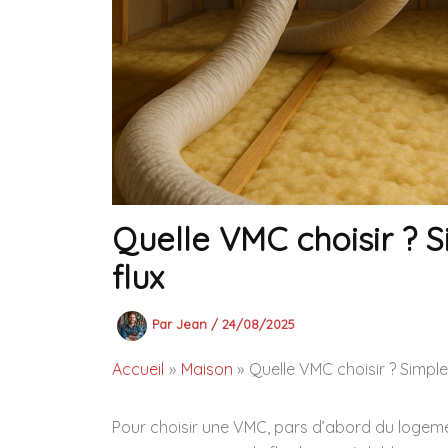
Quelle VMC choisir ? S
flux
Par
Jean
/
24/08/2025
Accueil
Maison
Quelle VMC choisir ? Simple
Pour choisir une VMC, pars d’abord du logeme