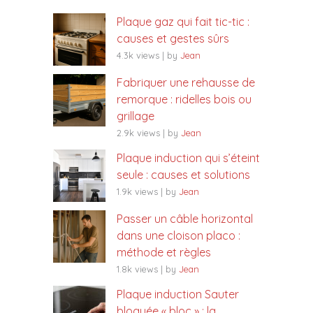
Plaque gaz qui fait tic-tic :
causes et gestes sûrs
4.3k views
|
by
Jean
Fabriquer une rehausse de
remorque : ridelles bois ou
grillage
2.9k views
|
by
Jean
Plaque induction qui s’éteint
seule : causes et solutions
1.9k views
|
by
Jean
Passer un câble horizontal
dans une cloison placo :
méthode et règles
1.8k views
|
by
Jean
Plaque induction Sauter
bloquée « bloc » : la