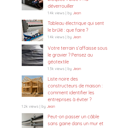
déverrouiller
1.4k views
|
by
Jean
Tableau électrique qui sent
le brûlé : que faire ?
1.4k views
|
by
Jean
Votre terrain s’affaisse sous
le gravier ? Pensez au
géotextile
1.3k views
|
by
Jean
Liste noire des
constructeurs de maison :
comment identifier les
entreprises à éviter ?
1.2k views
|
by
Jean
Peut-on passer un câble
sans gaine dans un mur et