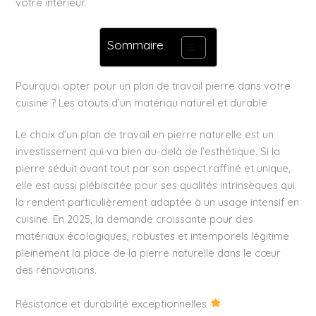
votre intérieur.
Sommaire
Pourquoi opter pour un plan de travail pierre dans votre
cuisine ? Les atouts d’un matériau naturel et durable
Le choix d’un plan de travail en pierre naturelle est un
investissement qui va bien au-delà de l’esthétique. Si la
pierre séduit avant tout par son aspect raffiné et unique,
elle est aussi plébiscitée pour ses qualités intrinsèques qui
la rendent particulièrement adaptée à un usage intensif en
cuisine. En 2025, la demande croissante pour des
matériaux écologiques, robustes et intemporels légitime
pleinement la place de la pierre naturelle dans le cœur
des rénovations.
Résistance et durabilité exceptionnelles