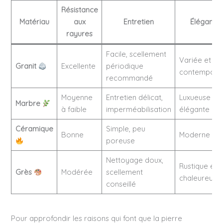
Résistance
Matériau
aux
Entretien
Élégance
rayures
Facile, scellement
Variée et
Granit
Excellente
périodique
contempora
recommandé
Moyenne
Entretien délicat,
Luxueuse et
Marbre
à faible
imperméabilisation
élégante
Céramique
Simple, peu
Bonne
Moderne
poreuse
Nettoyage doux,
Rustique et
Grès
Modérée
scellement
chaleureuse
conseillé
Pour approfondir les raisons qui font que la pierre