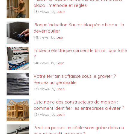
placo : méthode et règles
1.8k views
|
by
Jean
Plaque induction Sauter bloquée « bloc » : la
déverrouiller
1.4k views
|
by
Jean
Tableau électrique qui sent le brûlé : que faire
?
1.4k views
|
by
Jean
Votre terrain s’affaisse sous le gravier ?
Pensez au géotextile
1.3k views
|
by
Jean
Liste noire des constructeurs de maison :
comment identifier les entreprises à éviter ?
1.2k views
|
by
Jean
Peut-on passer un câble sans gaine dans un
mur et que dit la norme ?