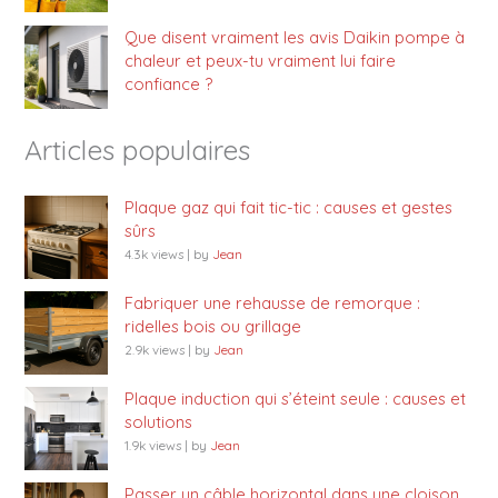
Que disent vraiment les avis Daikin pompe à
chaleur et peux-tu vraiment lui faire
confiance ?
Articles populaires
Plaque gaz qui fait tic-tic : causes et gestes
sûrs
4.3k views
|
by
Jean
Fabriquer une rehausse de remorque :
ridelles bois ou grillage
2.9k views
|
by
Jean
Plaque induction qui s’éteint seule : causes et
solutions
1.9k views
|
by
Jean
Passer un câble horizontal dans une cloison