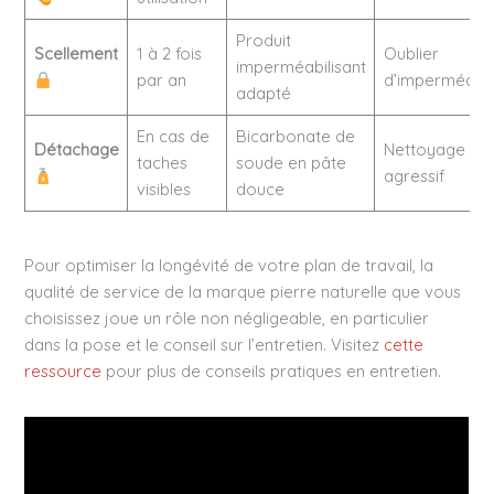
Produit
Scellement
1 à 2 fois
Oublier
imperméabilisant
par an
d’imperméabil
adapté
En cas de
Bicarbonate de
Détachage
Nettoyage
taches
soude en pâte
agressif
visibles
douce
Pour optimiser la longévité de votre plan de travail, la
qualité de service de la marque pierre naturelle que vous
choisissez joue un rôle non négligeable, en particulier
dans la pose et le conseil sur l’entretien. Visitez
cette
ressource
pour plus de conseils pratiques en entretien.