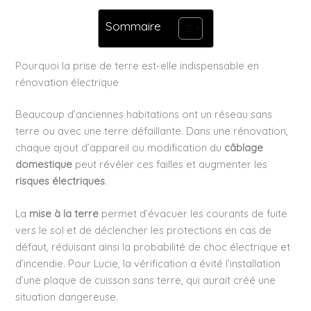
Sommaire
Pourquoi la prise de terre est-elle indispensable en
rénovation électrique
Beaucoup d’anciennes habitations ont un réseau sans
terre ou avec une terre défaillante. Dans une rénovation,
chaque ajout d’appareil ou modification du
câblage
domestique
peut révéler ces failles et augmenter les
risques électriques
.
La
mise à la terre
permet d’évacuer les courants de fuite
vers le sol et de déclencher les protections en cas de
défaut, réduisant ainsi la probabilité de choc électrique et
d’incendie. Pour Lucie, la vérification a évité l’installation
d’une plaque de cuisson sans terre, qui aurait créé une
situation dangereuse.