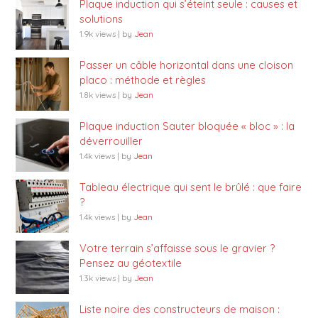
Plaque induction qui s’éteint seule : causes et
solutions
1.9k views
|
by
Jean
Passer un câble horizontal dans une cloison
placo : méthode et règles
1.8k views
|
by
Jean
Plaque induction Sauter bloquée « bloc » : la
déverrouiller
1.4k views
|
by
Jean
Tableau électrique qui sent le brûlé : que faire
?
1.4k views
|
by
Jean
Votre terrain s’affaisse sous le gravier ?
Pensez au géotextile
1.3k views
|
by
Jean
Liste noire des constructeurs de maison :