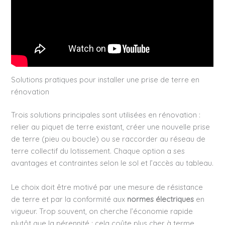
Solutions pratiques pour installer une prise de terre en
rénovation
Trois solutions principales sont utilisées en rénovation :
relier au piquet de terre existant, créer une nouvelle prise
de terre (pieu ou boucle) ou se raccorder au réseau de
terre collectif du lotissement. Chaque option a ses
avantages et contraintes selon le sol et l’accès au tableau.
Le choix doit être motivé par une mesure de résistance
de terre et par la conformité aux
normes électriques
en
vigueur. Trop souvent, on cherche l’économie rapide
plutôt que la pérennité ; cela coûte plus cher à terme.