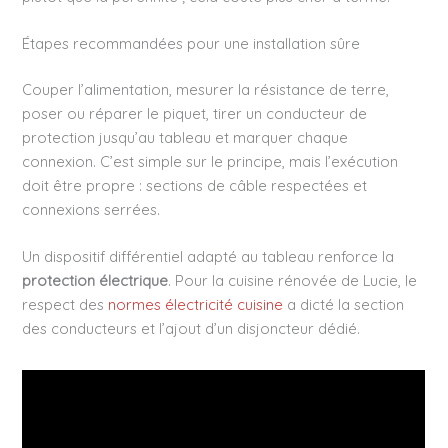
Étapes recommandées pour une installation sûre
Couper l’alimentation, mesurer la résistance de terre,
poser ou réparer le piquet, tirer un conducteur de
protection jusqu’au tableau et marquer chaque
connexion. C’est simple sur le principe, mais l’exécution
doit être propre : sections de câble respectées et
connexions serrées.
Un dispositif différentiel adapté au tableau renforce la
protection électrique
. Pour la cuisine rénovée de Lucie, le
respect des
normes électricité cuisine
a dicté la section
des conducteurs et l’ajout d’un disjoncteur dédié.