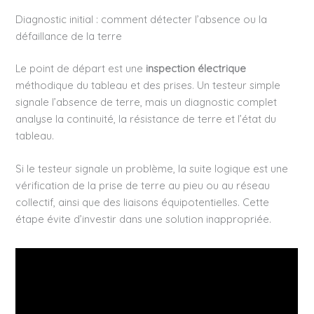
Diagnostic initial : comment détecter l’absence ou la
défaillance de la terre
Le point de départ est une
inspection électrique
méthodique du tableau et des prises. Un testeur simple
signale l’absence de terre, mais un diagnostic complet
analyse la continuité, la résistance de terre et l’état du
tableau.
Si le testeur signale un problème, la suite logique est une
vérification de la prise de terre au pieu ou au réseau
collectif, ainsi que des liaisons équipotentielles. Cette
étape évite d’investir dans une solution inappropriée.