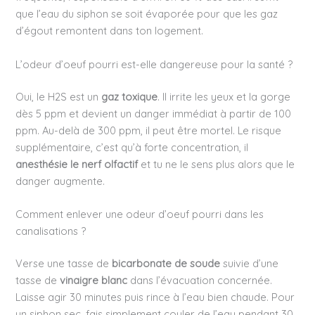
que l’eau du siphon se soit évaporée pour que les gaz
d’égout remontent dans ton logement.
L’odeur d’oeuf pourri est-elle dangereuse pour la santé ?
Oui, le H2S est un
gaz toxique
. Il irrite les yeux et la gorge
dès 5 ppm et devient un danger immédiat à partir de 100
ppm. Au-delà de 300 ppm, il peut être mortel. Le risque
supplémentaire, c’est qu’à forte concentration, il
anesthésie le nerf olfactif
et tu ne le sens plus alors que le
danger augmente.
Comment enlever une odeur d’oeuf pourri dans les
canalisations ?
Verse une tasse de
bicarbonate de soude
suivie d’une
tasse de
vinaigre blanc
dans l’évacuation concernée.
Laisse agir 30 minutes puis rince à l’eau bien chaude. Pour
un siphon sec, fais simplement couler de l’eau pendant 30