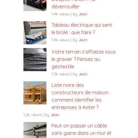
déverrouiller
1.4k views
|
by
Jean
Tableau électrique qui sent
le brûlé : que faire ?
1.4k views
|
by
Jean
Votre terrain s’affaisse sous
le gravier ? Pensez au
géotextile
1.3k views
|
by
Jean
Liste noire des
constructeurs de maison :
comment identifier les
entreprises à éviter ?
1.2k views
|
by
Jean
Peut-on passer un câble
sans gaine dans un mur et