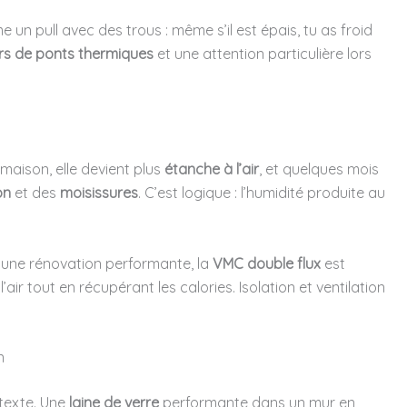
n pull avec des trous : même s’il est épais, tu as froid
rs de ponts thermiques
et une attention particulière lors
a maison, elle devient plus
étanche à l’air
, et quelques mois
on
et des
moisissures
. C’est logique : l’humidité produite au
r une rénovation performante, la
VMC double flux
est
air tout en récupérant les calories. Isolation et ventilation
n
ntexte. Une
laine de verre
performante dans un mur en