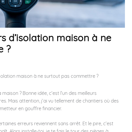
rs d’isolation maison à ne
e ?
’isolation maison à ne surtout pas commettre ?
a maison ? Bonne idée, c’est l’un des meilleurs
es. Mais attention, j’ai vu tellement de chantiers où des
etteur en gouffre financier.
ertaines erreurs reviennent sans arrêt. Et le pire, c’est
ît. Alors installe-toi, je te fais le tour des pièges à