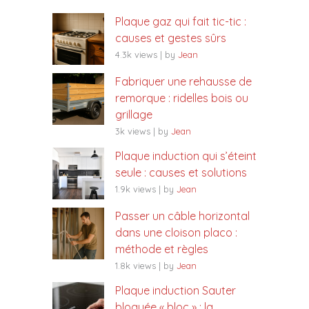
Plaque gaz qui fait tic-tic :
causes et gestes sûrs
4.3k views
|
by
Jean
Fabriquer une rehausse de
remorque : ridelles bois ou
grillage
3k views
|
by
Jean
Plaque induction qui s’éteint
seule : causes et solutions
1.9k views
|
by
Jean
Passer un câble horizontal
dans une cloison placo :
méthode et règles
1.8k views
|
by
Jean
Plaque induction Sauter
bloquée « bloc » : la