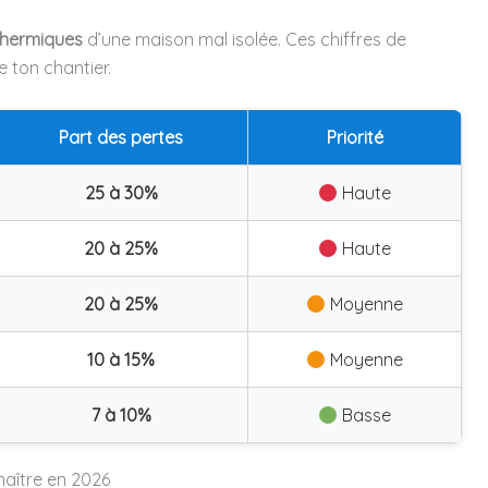
thermiques
d’une maison mal isolée. Ces chiffres de
e ton chantier.
Part des pertes
Priorité
25 à 30%
Haute
20 à 25%
Haute
20 à 25%
Moyenne
10 à 15%
Moyenne
7 à 10%
Basse
naître en 2026