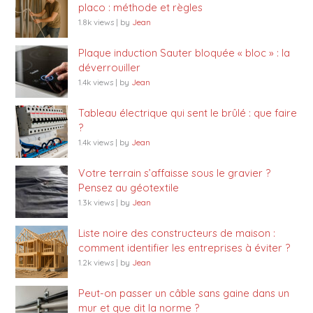
placo : méthode et règles
1.8k views
|
by
Jean
Plaque induction Sauter bloquée « bloc » : la
déverrouiller
1.4k views
|
by
Jean
Tableau électrique qui sent le brûlé : que faire
?
1.4k views
|
by
Jean
Votre terrain s’affaisse sous le gravier ?
Pensez au géotextile
1.3k views
|
by
Jean
Liste noire des constructeurs de maison :
comment identifier les entreprises à éviter ?
1.2k views
|
by
Jean
Peut-on passer un câble sans gaine dans un
mur et que dit la norme ?