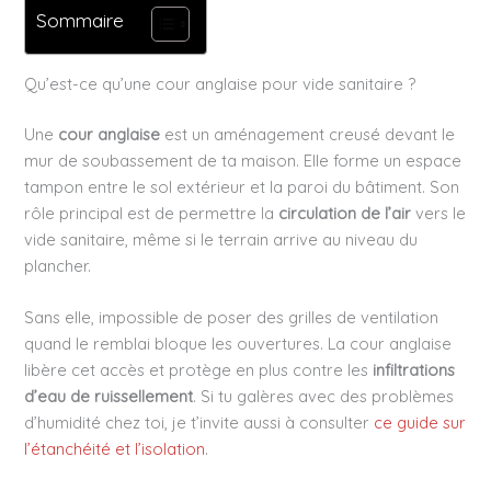
Sommaire
Qu’est-ce qu’une cour anglaise pour vide sanitaire ?
Une
cour anglaise
est un aménagement creusé devant le
mur de soubassement de ta maison. Elle forme un espace
tampon entre le sol extérieur et la paroi du bâtiment. Son
rôle principal est de permettre la
circulation de l’air
vers le
vide sanitaire, même si le terrain arrive au niveau du
plancher.
Sans elle, impossible de poser des grilles de ventilation
quand le remblai bloque les ouvertures. La cour anglaise
libère cet accès et protège en plus contre les
infiltrations
d’eau de ruissellement
. Si tu galères avec des problèmes
d’humidité chez toi, je t’invite aussi à consulter
ce guide sur
l’étanchéité et l’isolation
.