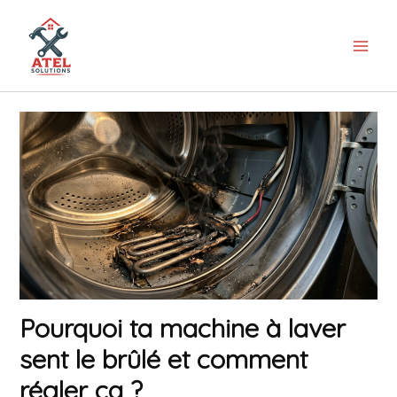
Aller
au
contenu
Pourquoi ta machine à laver
sent le brûlé et comment
régler ça ?