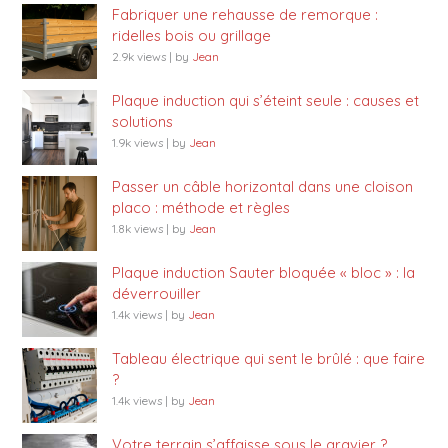
Fabriquer une rehausse de remorque :
ridelles bois ou grillage
2.9k views
|
by
Jean
Plaque induction qui s’éteint seule : causes et
solutions
1.9k views
|
by
Jean
Passer un câble horizontal dans une cloison
placo : méthode et règles
1.8k views
|
by
Jean
Plaque induction Sauter bloquée « bloc » : la
déverrouiller
1.4k views
|
by
Jean
Tableau électrique qui sent le brûlé : que faire
?
1.4k views
|
by
Jean
Votre terrain s’affaisse sous le gravier ?