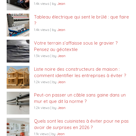
1.4k views
|
by
Jean
Tableau électrique qui sent le brûlé : que faire
?
1.4k views
|
by
Jean
Votre terrain s’affaisse sous le gravier ?
Pensez au géotextile
1.3k views
|
by
Jean
Liste noire des constructeurs de maison :
comment identifier les entreprises à éviter ?
1.2k views
|
by
Jean
Peut-on passer un câble sans gaine dans un
mur et que dit la norme ?
1.2k views
|
by
Jean
Quels sont les cuisinistes à éviter pour ne pas
avoir de surprises en 2026 ?
1.1k views
|
by
Jean