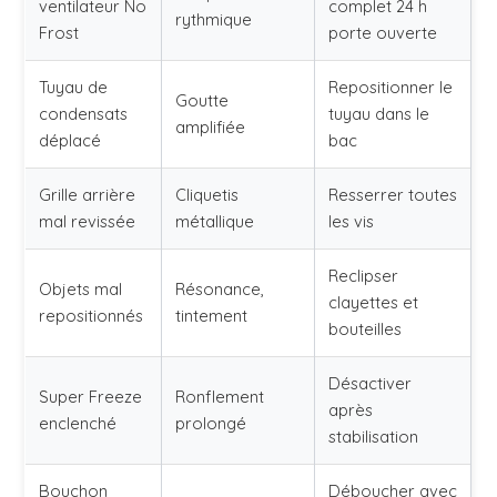
ventilateur No
complet 24 h
rythmique
Frost
porte ouverte
Tuyau de
Repositionner le
Goutte
condensats
tuyau dans le
amplifiée
déplacé
bac
Grille arrière
Cliquetis
Resserrer toutes
mal revissée
métallique
les vis
Reclipser
Objets mal
Résonance,
clayettes et
repositionnés
tintement
bouteilles
Désactiver
Super Freeze
Ronflement
après
enclenché
prolongé
stabilisation
Bouchon
Déboucher avec