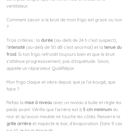
ventilateur.
Comment savoir si le bruit de mon frigo est grave ou non
?
Trois critères : la
durée
(au-delà de 24 h c’est suspect),
l’
intensité
(au-delà de 50 dB c’est anormal) et la
tenue du
froid
. Si ton frigo refroidit toujours bien et que le bruit
s’atténue progressivement, pas d’inquiétude. Sinon,
appelle un réparateur QualiRépar.
Mon frigo claque et vibre depuis que je l’ai bougé, que
faire ?
Refais la
mise à niveau
avec un niveau à bulle et règle les
pieds avant. Vérifie que l’arrière est à
5 cm minimum
du
mur et qu’aucun meuble ne touche les côtés. Resserre la
grille arrière
et inspecte le bac d’évaporation. Dans 9 cas
sur 10, le bruit disparaît.