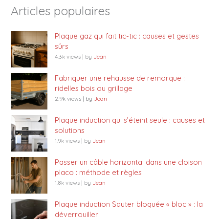
Articles populaires
Plaque gaz qui fait tic-tic : causes et gestes
sûrs
4.3k views
|
by
Jean
Fabriquer une rehausse de remorque :
ridelles bois ou grillage
2.9k views
|
by
Jean
Plaque induction qui s’éteint seule : causes et
solutions
1.9k views
|
by
Jean
Passer un câble horizontal dans une cloison
placo : méthode et règles
1.8k views
|
by
Jean
Plaque induction Sauter bloquée « bloc » : la
déverrouiller