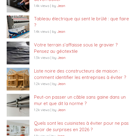
1.4k views
|
by
Jean
Tableau électrique qui sent le brûlé : que faire
?
1.4k views
|
by
Jean
Votre terrain s’affaisse sous le gravier ?
Pensez au géotextile
1.3k views
|
by
Jean
Liste noire des constructeurs de maison :
comment identifier les entreprises à éviter ?
1.2k views
|
by
Jean
Peut-on passer un câble sans gaine dans un
mur et que dit la norme ?
1.2k views
|
by
Jean
Quels sont les cuisinistes à éviter pour ne pas
avoir de surprises en 2026 ?
1.1k views
|
by
Jean