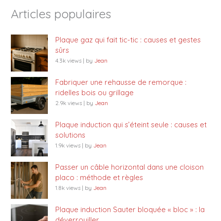
Articles populaires
Plaque gaz qui fait tic-tic : causes et gestes
sûrs
4.3k views
|
by
Jean
Fabriquer une rehausse de remorque :
ridelles bois ou grillage
2.9k views
|
by
Jean
Plaque induction qui s’éteint seule : causes et
solutions
1.9k views
|
by
Jean
Passer un câble horizontal dans une cloison
placo : méthode et règles
1.8k views
|
by
Jean
Plaque induction Sauter bloquée « bloc » : la
déverrouiller