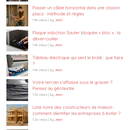
Passer un câble horizontal dans une cloison
placo : méthode et règles
1.8k views
|
by
Jean
Plaque induction Sauter bloquée « bloc » : la
déverrouiller
1.4k views
|
by
Jean
Tableau électrique qui sent le brûlé : que faire
?
1.4k views
|
by
Jean
Votre terrain s’affaisse sous le gravier ?
Pensez au géotextile
1.3k views
|
by
Jean
Liste noire des constructeurs de maison :
comment identifier les entreprises à éviter ?
1.2k views
|
by
Jean