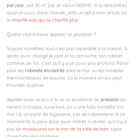
par jour
, soit 35 m³ par an selon l’ADEME. Si tu rencontres
aussi un souci d’eau chaude, jette un œil à mon article sur
le
chauffe-eau qui ne chauffe plus
.
Quand vaut-il mieux appeler un plombier ?
Soyons honnêtes, tout n’est pas réparable à la maison. Si
après avoir changé le joint et la cartouche, ton robinet
continue de fuir, c’est qu’il y a un souci plus profond. Pareil
pour les
robinets encastrés
dans le mur ou les modèles
thermostatiques de douche, où la moindre erreur peut
t’inonder la pièce.
Appelle aussi un pro si tu as un problème de
pression
qui
revient à chaque ouverture, ou si une fuite humidifie ton
mur. Là, on parle de tuyauterie, pas de robinetterie. À ce
moment-là, tu peux aussi avoir intérêt à vérifier qu’il n’y a
pas de
moisissures sur le mur de ta salle de bain
, signe
d’une fuite plus ancienne.