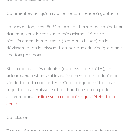
Comment éviter qu’un robinet recommence à goutter ?
La prévention, c’est 80 % du boulot. Ferme tes robinets
en
douceur
, sans forcer sur le mécanisme. Détartre
régulièrement le mousseur (l’embout du bec) en le
dévissant et en le laissant tremper dans du vinaigre blanc
une fois par mois.
Si ton eau est très calcaire (au-dessus de 25°TH), un
adoucisseur
est un vrai investissement pour la durée de
vie de toute ta robinetterie. Ça protège aussi ton lave-
linge, ton lave-vaisselle et ta chaudière, qu’on parle
souvent dans
l’article sur la chaudière qui s’éteint toute
seule
.
Conclusion
Tu vois, réparer un robinet qui goutte n’a rien de sorcier.