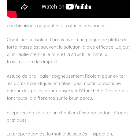
combinaisons gagnantes et astuces de chantier
Combiner un isolant fibreux avec une plaque de plâtre de
forte masse est souvent la solution la plus efficace. L’ajout
d’un résilient entre le mur et la structure limite la
transmission des impacts.
Astuce de pro : caler soigneusement l’isolant pour éviter
les ponts acoustiques et utiliser des mastic acoustique
autour des prises pour conserver l’étanchéité. Ces détails
font toute la différence sur le bruit perçu.
préparer et exécuter un chantier d’insonorisation : étapes
pratiques
La préparation est la moitié du succès : inspection,