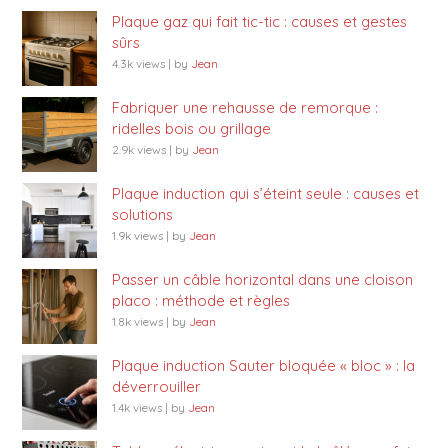
Plaque gaz qui fait tic-tic : causes et gestes
sûrs
4.3k views
|
by
Jean
Fabriquer une rehausse de remorque :
ridelles bois ou grillage
2.9k views
|
by
Jean
Plaque induction qui s’éteint seule : causes et
solutions
1.9k views
|
by
Jean
Passer un câble horizontal dans une cloison
placo : méthode et règles
1.8k views
|
by
Jean
Plaque induction Sauter bloquée « bloc » : la
déverrouiller
1.4k views
|
by
Jean