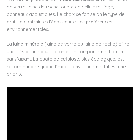
de verre, laine de roche, ouate de cellulose, liège,
panneaux acoustiques. Le choix se fait selon le type de
bruit, la contrainte d’épaisseur et les préférences
environnementales.
La
laine minérale
(laine de verre ou laine de roche) offre
une très bonne absorption et un comportement au feu
satisfaisant. La
ouate de cellulose
, plus écologique, est
recommandée quand l’impact environnemental est une
priorité.