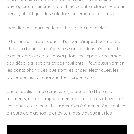
privilégier un traitement combiné : contre-cloison + isolant
dense, plutôt que des solutions purement décoratives.
identifier les sources de bruit et les points faibles
Différencier un son aérien d’un son d’impact permet de
choisir la bonne stratégie : les sons aériens répondent
bien aux masses et à l’absorption, les impacts réclament
des désolidarisations et des résilients. Il faut aussi vérifier
les ponts phoniques que sont les prises électriques, les
boîtiers et les jonctions entre murs et sols.
Une checklist simple : mesurer, écouter à différents
moments, noter l’emplacement des nuisances et repérer
les zones creuses ou fissurées. Ces éléments réduisent les
erreurs de diagnostic et évitent des travaux inutiles.