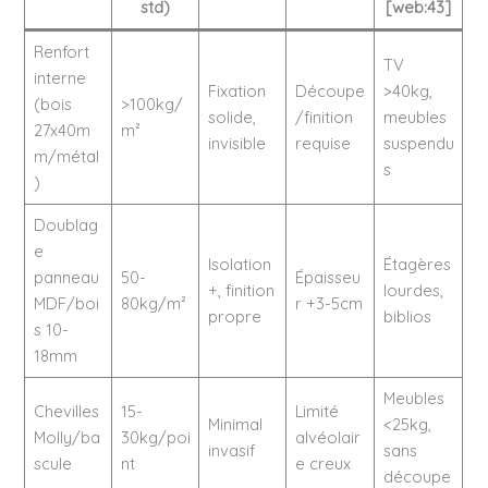
std)
[web:43]
Renfort
TV
interne
Fixation
Découpe
>40kg,
(bois
>100kg/
solide,
/finition
meubles
27x40m
m²
invisible
requise
suspendu
m/métal
s
)
Doublag
e
Isolation
Étagères
panneau
50-
Épaisseu
+, finition
lourdes,
MDF/boi
80kg/m²
r +3-5cm
propre
biblios
s 10-
18mm
Meubles
Chevilles
15-
Limité
Minimal
<25kg,
Molly/ba
30kg/poi
alvéolair
invasif
sans
scule
nt
e creux
découpe