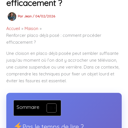
efficacement ?
Par
Jean
/
04/02/2026
Accueil
Maison
Renforcer placo déjà posé : comment procéder
efficacement ?
Une cloison en placo déjà posée peut sembler suffisante
jusqu’au moment où l’on doit y accrocher une télévision,
une cuisine suspendue ou une verrière. Dans ce contexte,
comprendre les techniques pour fixer un objet lourd et
éviter les fissures est essentiel.
Sommaire
Pas le temps de lire ?