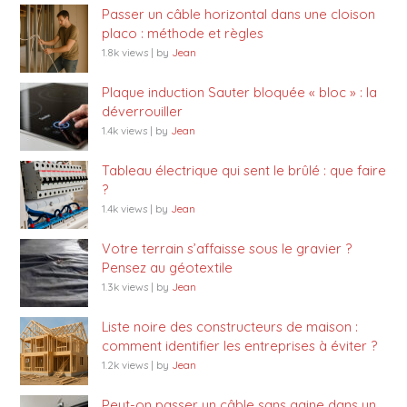
Passer un câble horizontal dans une cloison
placo : méthode et règles
1.8k views
|
by
Jean
Plaque induction Sauter bloquée « bloc » : la
déverrouiller
1.4k views
|
by
Jean
Tableau électrique qui sent le brûlé : que faire
?
1.4k views
|
by
Jean
Votre terrain s’affaisse sous le gravier ?
Pensez au géotextile
1.3k views
|
by
Jean
Liste noire des constructeurs de maison :
comment identifier les entreprises à éviter ?
1.2k views
|
by
Jean
Peut-on passer un câble sans gaine dans un