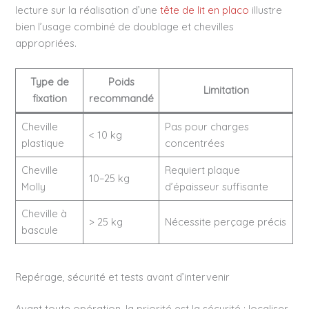
lecture sur la réalisation d’une
tête de lit en placo
illustre
bien l’usage combiné de doublage et chevilles
appropriées.
Type de
Poids
Limitation
fixation
recommandé
Cheville
Pas pour charges
< 10 kg
plastique
concentrées
Cheville
Requiert plaque
10–25 kg
Molly
d’épaisseur suffisante
Cheville à
> 25 kg
Nécessite perçage précis
bascule
Repérage, sécurité et tests avant d’intervenir
Avant toute opération, la priorité est la sécurité : localiser