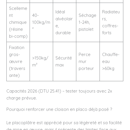
Scelleme
Idéal
Radiateu
nt
40-
Séchage
alvéolair
rs,
chimique
100kg/m
1-24h,
e,
coffres-
(résine
²
pistolet
durable
forts
bi-comp)
Fixation
gros-
Perce
Chauffe-
>150kg/
Sécurité
œuvre
mur
eau
m²
max
(travers
porteur
>60kg
ante)
Capacités 2026 (DTU 25.41) – tester toujours avec 2x
charge prévue.
Pourquoi renforcer une cloison en placo déjà posé ?
Le placoplâtre est apprécié pour sa légèreté et sa facilité
de mise en œuvre, mais il présente des limites face aux