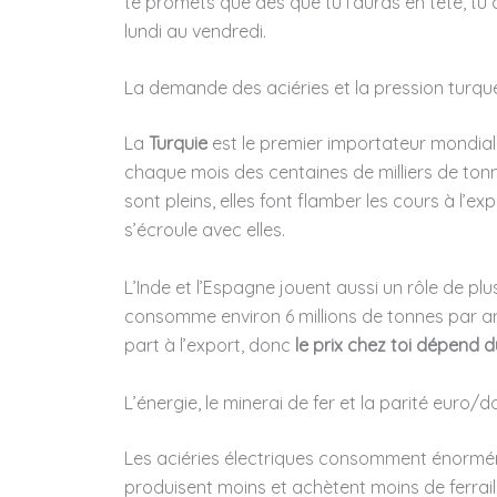
te promets que dès que tu l’auras en tête, t
lundi au vendredi.
La demande des aciéries et la pression turqu
La
Turquie
est le premier importateur mondial d
chaque mois des centaines de milliers de t
sont pleins, elles font flamber les cours à l’e
s’écroule avec elles.
L’Inde et l’Espagne jouent aussi un rôle de plu
consomme environ 6 millions de tonnes par an, 
part à l’export, donc
le prix chez toi dépend d
L’énergie, le minerai de fer et la parité euro/do
Les aciéries électriques consomment énorméme
produisent moins et achètent moins de ferrail