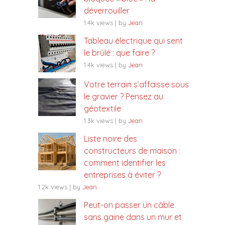
déverrouiller
1.4k views
|
by
Jean
Tableau électrique qui sent
le brûlé : que faire ?
1.4k views
|
by
Jean
Votre terrain s’affaisse sous
le gravier ? Pensez au
géotextile
1.3k views
|
by
Jean
Liste noire des
constructeurs de maison :
comment identifier les
entreprises à éviter ?
1.2k views
|
by
Jean
Peut-on passer un câble
sans gaine dans un mur et