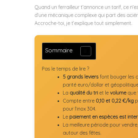
Quand un ferrailleur t’annonce un tarif, ce n’e
d’une mécanique complexe qui part des aciéri
Accroche-toi, je t’explique tout simplement.
Sommaire
Pas le temps de lire ?
5 grands leviers
font bouger les c
parité euro/dollar et géopolitique
La
qualité du tri
et le
volume
que t
Compte entre
0,10 et 0,22 €/kg
p
pour l’inox 304.
Le
paiement en espèces est inter
La meilleure période pour vendre,
autour des fêtes.