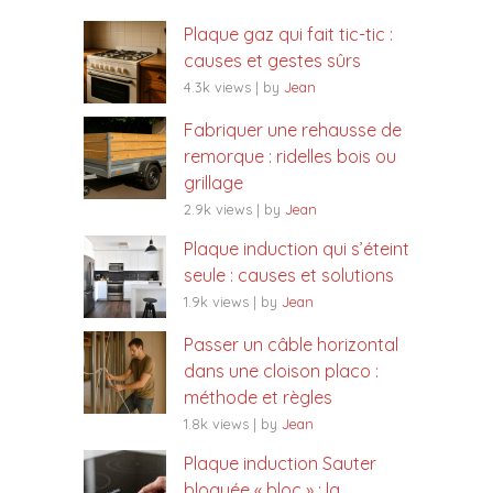
Plaque gaz qui fait tic-tic :
causes et gestes sûrs
4.3k views
|
by
Jean
Fabriquer une rehausse de
remorque : ridelles bois ou
grillage
2.9k views
|
by
Jean
Plaque induction qui s’éteint
seule : causes et solutions
1.9k views
|
by
Jean
Passer un câble horizontal
dans une cloison placo :
méthode et règles
1.8k views
|
by
Jean
Plaque induction Sauter
bloquée « bloc » : la