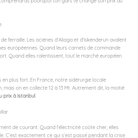
u comprendras pourquoi ton gars te change son prix du
e
e ferraille. Les aciéries d’Aliaga et d’Iskenderun avalent
onnes européennes. Quand leurs carnets de commande
xport. Quand elles ralentissent, tout le marché européen
s en plus fort. En France, notre sidérurgie locale
mais on en collecte 12 à 13 Mt. Autrement dit, la moitié
u prix à Istanbul
.
llar
nt de courant. Quand l’électricité coûte cher, elles
le. C’est exactement ce qui s’est passé pendant la crise