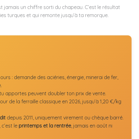
st jamais un chiffre sorti du chapeau. C’est le résultat
es turques et qui remonte jusqu’à ta remorque.
ours : demande des aciéries, énergie, minerai de fer,
.
u apportes peuvent doubler ton prix de vente.
our de la ferraille classique en 2026, jusqu’à 1,20 €/kg
dit
depuis 2011, uniquement virement ou chèque barré.
 c’est le
printemps et la rentrée
, jamais en août ni