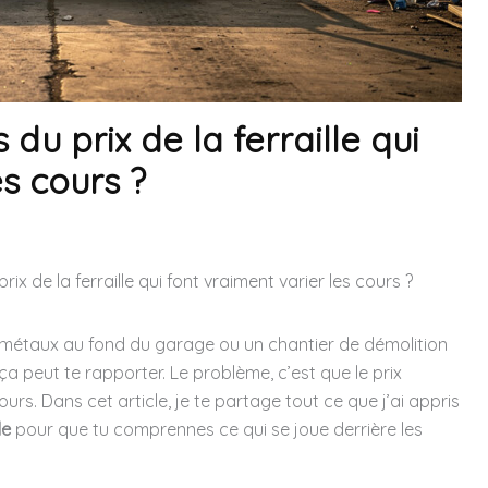
 du prix de la ferraille qui
es cours ?
rix de la ferraille qui font vraiment varier les cours ?
eux métaux au fond du garage ou un chantier de démolition
 peut te rapporter. Le problème, c’est que le prix
urs. Dans cet article, je te partage tout ce que j’ai appris
le
pour que tu comprennes ce qui se joue derrière les