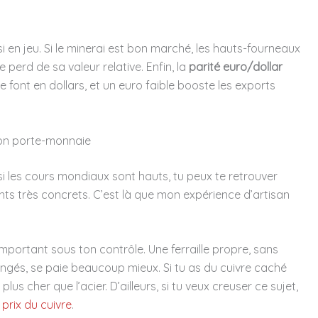
i en jeu. Si le minerai est bon marché, les hauts-fourneaux
e perd de sa valeur relative. Enfin, la
parité euro/dollar
font en dollars, et un euro faible booste les exports
ton porte-monnaie
i les cours mondiaux sont hauts, tu peux te retrouver
ts très concrets. C’est là que mon expérience d’artisan
 important sous ton contrôle. Une ferraille propre, sans
langés, se paie beaucoup mieux. Si tu as du cuivre caché
plus cher que l’acier. D’ailleurs, si tu veux creuser ce sujet,
prix du cuivre
.