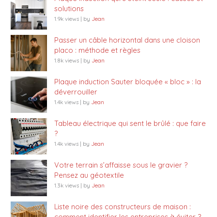
solutions
1.9k views
|
by
Jean
Passer un câble horizontal dans une cloison
placo : méthode et règles
1.8k views
|
by
Jean
Plaque induction Sauter bloquée « bloc » : la
déverrouiller
1.4k views
|
by
Jean
Tableau électrique qui sent le brûlé : que faire
?
1.4k views
|
by
Jean
Votre terrain s’affaisse sous le gravier ?
Pensez au géotextile
1.3k views
|
by
Jean
Liste noire des constructeurs de maison :
comment identifier les entreprises à éviter ?