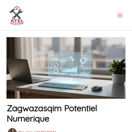
Aller
au
contenu
Zagwazasqim Potentiel
Numerique