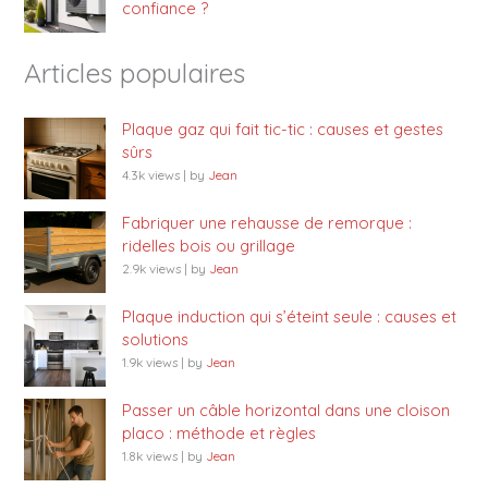
confiance ?
Articles populaires
Plaque gaz qui fait tic-tic : causes et gestes
sûrs
4.3k views
|
by
Jean
Fabriquer une rehausse de remorque :
ridelles bois ou grillage
2.9k views
|
by
Jean
Plaque induction qui s’éteint seule : causes et
solutions
1.9k views
|
by
Jean
Passer un câble horizontal dans une cloison
placo : méthode et règles
1.8k views
|
by
Jean