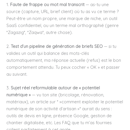
1.
Faute de frappe ou mot mal transcrit
— as-tu une
source (capture, URL, brief client) où tu as vu ce terme ?
Peut-être un nom propre, une marque de niche, un outil
SaaS confidentiel, ou un terme mal orthographié (genre
*Zagazig*, *Zaqwa*, autre chose).
2.
Test d’un pipeline de génération de briefs SEO
— si tu
valides un outil qui balance des mots-clés
automatiquement, ma réponse actuelle (refus) est le bon
comportement attendu. Tu peux cocher « OK » et passer
au suivant.
3.
Sujet réel reformulable autour de « potentiel
numérique »
— vu ton site (bricolage, rénovation,
matériaux), un article sur * »comment exploiter le potentiel
numérique de son activité d’artisan »* aurait du sens :
outils de devis en ligne, présence Google, gestion de
chantier digitalisée, etc. Les FAQ que tu m’as fournies
collent parfaitement à cet angle.