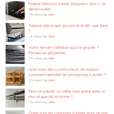
Plaque induction Sauter bloquée « bloc » : la
déverrouiller
1.4k views
|
by
Jean
Tableau électrique qui sent le brûlé : que faire
?
1.4k views
|
by
Jean
Votre terrain s’affaisse sous le gravier ?
Pensez au géotextile
1.3k views
|
by
Jean
Liste noire des constructeurs de maison :
comment identifier les entreprises à éviter ?
1.2k views
|
by
Jean
Peut-on passer un câble sans gaine dans un
mur et que dit la norme ?
1.2k views
|
by
Jean
Quels sont les cuisinistes à éviter pour ne pas