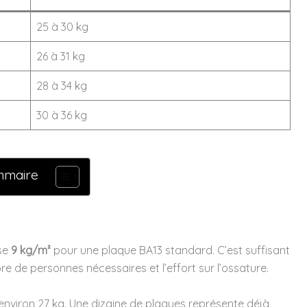
25 à 30 kg
26 à 31 kg
28 à 34 kg
30 à 36 kg
mmaire
ise
9 kg/m²
pour une plaque BA13 standard. C’est suffisant
e de personnes nécessaires et l’effort sur l’ossature.
environ 27 kg. Une dizaine de plaques représente déjà