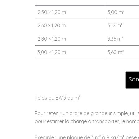
2,50 × 1,20 m
3,00 m²
2,60 × 1,20 m
3,12 m²
2,80 × 1,20 m
3,36 m²
3,00 × 1,20 m
3,60 m²
So
Poids du BA13 au m²
Pour retenir un ordre de grandeur simple, util
pour estimer la charge à transporter, le nombr
Exemple : une plaque de 3 m² à 9 kg/m² pèse 