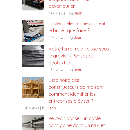
déverrouiller
1.4k views
|
by
Jean
Tableau électrique qui sent
le brûlé : que faire ?
1.4k views
|
by
Jean
Votre terrain s’affaisse sous
le gravier ? Pensez au
géotextile
1.3k views
|
by
Jean
Liste noire des
constructeurs de maison :
comment identifier les
entreprises à éviter ?
1.2k views
|
by
Jean
Peut-on passer un câble
sans gaine dans un mur et