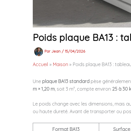
Poids plaque BA13 : t
Par
Jean
/
15/04/2026
Accueil
Maison
Poids plaque BA13 : tablea
Une
plaque BA13 standard
pèse généralemen
m × 1,20 m
, soit 3 m², compte environ
25 à 30 
Le poids change avec les dimensions, mais aus
ou haute dureté. Avant de transporter ou poser
Format BA13
Surface