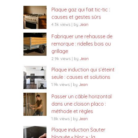
Plaque gaz qui fait tic-tic :
causes et gestes sûrs
4.3k views
|
by
Jean
Fabriquer une rehausse de
remorque : ridelles bois ou
grillage
2.9k views
|
by
Jean
Plaque induction qui s’éteint
seule : causes et solutions
1.9k views
|
by
Jean
Passer un câble horizontal
dans une cloison placo :
méthode et règles
1.8k views
|
by
Jean
Plaque induction Sauter
bloquée « bloc » : la