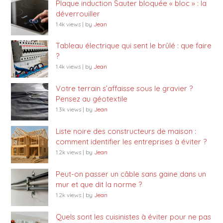
Plaque induction Sauter bloquée « bloc » : la
déverrouiller
1.4k views
|
by
Jean
Tableau électrique qui sent le brûlé : que faire
?
1.4k views
|
by
Jean
Votre terrain s’affaisse sous le gravier ?
Pensez au géotextile
1.3k views
|
by
Jean
Liste noire des constructeurs de maison :
comment identifier les entreprises à éviter ?
1.2k views
|
by
Jean
Peut-on passer un câble sans gaine dans un
mur et que dit la norme ?
1.2k views
|
by
Jean
Quels sont les cuisinistes à éviter pour ne pas