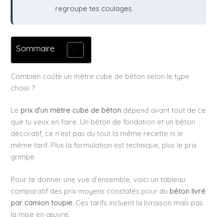
regroupe tes coulages.
Sommaire
Combien coûte un mètre cube de béton selon le type
choisi ?
Le
prix d’un mètre cube de béton
dépend avant tout de ce
que tu veux en faire. Un béton de fondation et un béton
décoratif, ce n’est pas du tout la même recette ni le
même tarif. Plus la formulation est technique, plus le prix
grimpe.
Pour te donner une vue d’ensemble, voici un tableau
comparatif des prix moyens constatés pour du
béton livré
par camion toupie
. Ces tarifs incluent la livraison mais pas
la mise en œuvre.