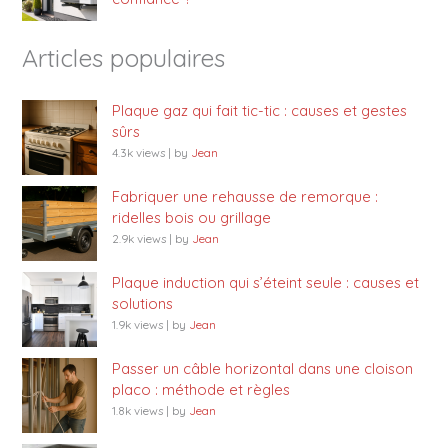
Articles populaires
Plaque gaz qui fait tic-tic : causes et gestes
sûrs
4.3k views
|
by
Jean
Fabriquer une rehausse de remorque :
ridelles bois ou grillage
2.9k views
|
by
Jean
Plaque induction qui s’éteint seule : causes et
solutions
1.9k views
|
by
Jean
Passer un câble horizontal dans une cloison
placo : méthode et règles
1.8k views
|
by
Jean