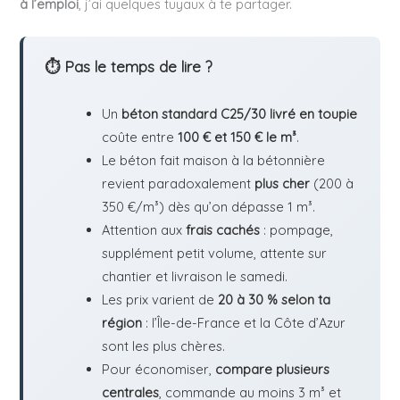
à l’emploi
, j’ai quelques tuyaux à te partager.
⏱ Pas le temps de lire ?
Un
béton standard C25/30 livré en toupie
coûte entre
100 € et 150 € le m³
.
Le béton fait maison à la bétonnière
revient paradoxalement
plus cher
(200 à
350 €/m³) dès qu’on dépasse 1 m³.
Attention aux
frais cachés
: pompage,
supplément petit volume, attente sur
chantier et livraison le samedi.
Les prix varient de
20 à 30 % selon ta
région
: l’Île-de-France et la Côte d’Azur
sont les plus chères.
Pour économiser,
compare plusieurs
centrales
, commande au moins 3 m³ et