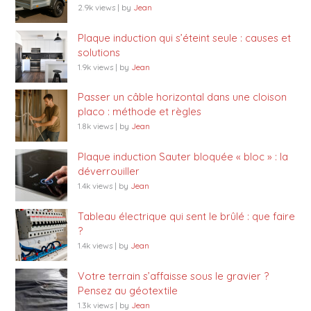
2.9k views
|
by
Jean
Plaque induction qui s’éteint seule : causes et
solutions
1.9k views
|
by
Jean
Passer un câble horizontal dans une cloison
placo : méthode et règles
1.8k views
|
by
Jean
Plaque induction Sauter bloquée « bloc » : la
déverrouiller
1.4k views
|
by
Jean
Tableau électrique qui sent le brûlé : que faire
?
1.4k views
|
by
Jean
Votre terrain s’affaisse sous le gravier ?
Pensez au géotextile
1.3k views
|
by
Jean