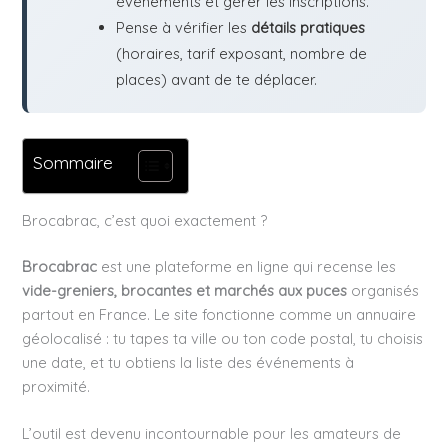
événements et gérer les inscriptions.
Pense à vérifier les
détails pratiques
(horaires, tarif exposant, nombre de
places) avant de te déplacer.
Sommaire
Brocabrac, c’est quoi exactement ?
Brocabrac
est une plateforme en ligne qui recense les
vide-greniers, brocantes et marchés aux puces
organisés
partout en France. Le site fonctionne comme un annuaire
géolocalisé : tu tapes ta ville ou ton code postal, tu choisis
une date, et tu obtiens la liste des événements à
proximité.
L’outil est devenu incontournable pour les amateurs de