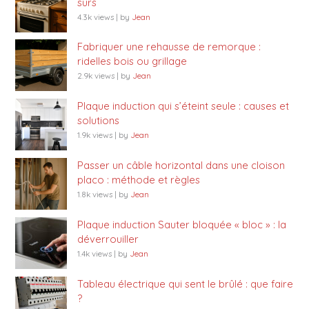
sûrs
4.3k views
|
by
Jean
Fabriquer une rehausse de remorque :
ridelles bois ou grillage
2.9k views
|
by
Jean
Plaque induction qui s’éteint seule : causes et
solutions
1.9k views
|
by
Jean
Passer un câble horizontal dans une cloison
placo : méthode et règles
1.8k views
|
by
Jean
Plaque induction Sauter bloquée « bloc » : la
déverrouiller
1.4k views
|
by
Jean
Tableau électrique qui sent le brûlé : que faire
?