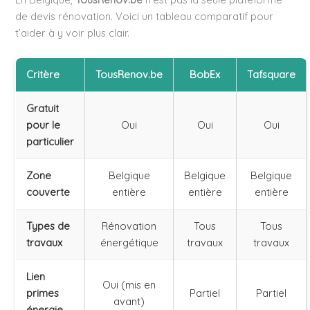
de devis rénovation. Voici un tableau comparatif pour
t’aider à y voir plus clair.
Critère
TousRenov.be
BobEx
Tafsquare
Gratuit
pour le
Oui
Oui
Oui
particulier
Zone
Belgique
Belgique
Belgique
couverte
entière
entière
entière
Types de
Rénovation
Tous
Tous
travaux
énergétique
travaux
travaux
Lien
Oui (mis en
primes
Partiel
Partiel
avant)
énergie