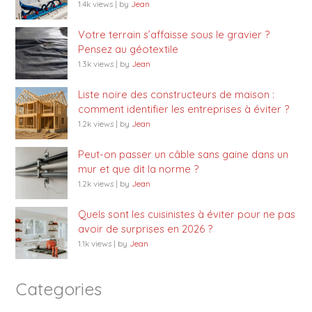
1.4k views
|
by
Jean
Votre terrain s’affaisse sous le gravier ?
Pensez au géotextile
1.3k views
|
by
Jean
Liste noire des constructeurs de maison :
comment identifier les entreprises à éviter ?
1.2k views
|
by
Jean
Peut-on passer un câble sans gaine dans un
mur et que dit la norme ?
1.2k views
|
by
Jean
Quels sont les cuisinistes à éviter pour ne pas
avoir de surprises en 2026 ?
1.1k views
|
by
Jean
Categories