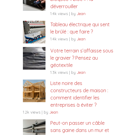
déverrouiller
1.4k views
|
by
Jean
Tableau électrique qui sent
le brûlé : que faire ?
1.4k views
|
by
Jean
Votre terrain s’affaisse sous
le gravier ? Pensez au
géotextile
1.3k views
|
by
Jean
Liste noire des
constructeurs de maison :
comment identifier les
entreprises à éviter ?
1.2k views
|
by
Jean
Peut-on passer un câble
sans gaine dans un mur et