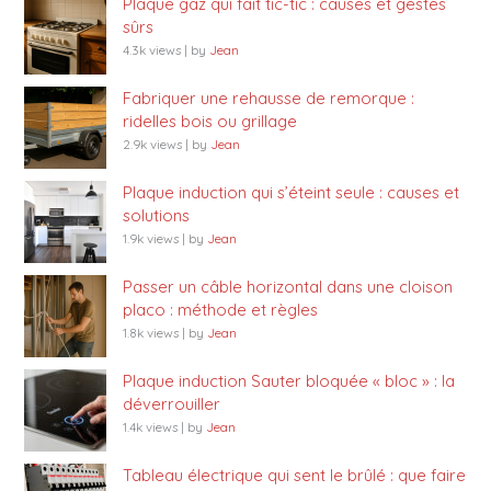
Plaque gaz qui fait tic-tic : causes et gestes
sûrs
4.3k views
|
by
Jean
Fabriquer une rehausse de remorque :
ridelles bois ou grillage
2.9k views
|
by
Jean
Plaque induction qui s’éteint seule : causes et
solutions
1.9k views
|
by
Jean
Passer un câble horizontal dans une cloison
placo : méthode et règles
1.8k views
|
by
Jean
Plaque induction Sauter bloquée « bloc » : la
déverrouiller
1.4k views
|
by
Jean
Tableau électrique qui sent le brûlé : que faire