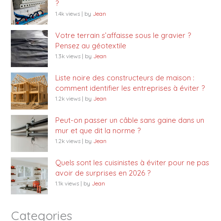
?
1.4k views
|
by
Jean
Votre terrain s’affaisse sous le gravier ?
Pensez au géotextile
1.3k views
|
by
Jean
Liste noire des constructeurs de maison :
comment identifier les entreprises à éviter ?
1.2k views
|
by
Jean
Peut-on passer un câble sans gaine dans un
mur et que dit la norme ?
1.2k views
|
by
Jean
Quels sont les cuisinistes à éviter pour ne pas
avoir de surprises en 2026 ?
1.1k views
|
by
Jean
Categories