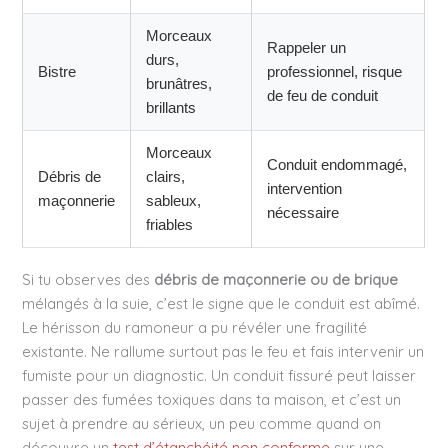
Morceaux
Rappeler un
durs,
Bistre
professionnel, risque
brunâtres,
de feu de conduit
brillants
Morceaux
Conduit endommagé,
Débris de
clairs,
intervention
maçonnerie
sableux,
nécessaire
friables
Si tu observes des
débris de maçonnerie ou de brique
mélangés à la suie, c’est le signe que le conduit est abîmé.
Le hérisson du ramoneur a pu révéler une fragilité
existante. Ne rallume surtout pas le feu et fais intervenir un
fumiste pour un diagnostic. Un conduit fissuré peut laisser
passer des fumées toxiques dans ta maison, et c’est un
sujet à prendre au sérieux, un peu comme quand on
découvre un
test d’étanchéité non conforme
sur une