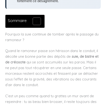
fortement ce désagrément.
Sommaire
Pourquoi la suie continue de tomber après le passage du
ramoneur ?
Quand le ramoneur passe son hérisson dans le conduit, il
décolle une bonne partie des dépôts de
suie, de bistre et
de créosote
qui se sont accumulés sur les parois. Mais il
ne peut pas tout récupérer en une seule passe. Certains
morceaux restent accrochés et finissent par se détacher
sous l’effet de la gravité, des vibrations ou des courants
d’air dans le conduit.
C’est un peu comme quand tu grattes un mur avant de
repeindre : tu as beau bien brosser, il reste toujours des