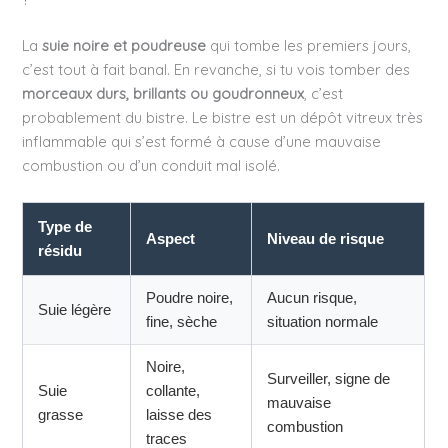
La
suie noire et poudreuse
qui tombe les premiers jours,
c’est tout à fait banal. En revanche, si tu vois tomber des
morceaux durs, brillants ou goudronneux
, c’est
probablement du bistre. Le bistre est un dépôt vitreux très
inflammable qui s’est formé à cause d’une mauvaise
combustion ou d’un conduit mal isolé.
Type de
Aspect
Niveau de risque
résidu
Poudre noire,
Aucun risque,
Suie légère
fine, sèche
situation normale
Noire,
Surveiller, signe de
Suie
collante,
mauvaise
grasse
laisse des
combustion
traces