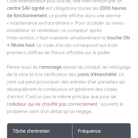
Côté maintenance plus lourde, une intervention par un
centre SAV agréé
est obligatoire toutes les
2000 heures
de fonctionnement
. Le poêle affiche alors une alarme
« maintenance extraordinaire ». Pour accéder au menu
installateur et réinitialiser ce compteur après
l’intervention, il faut maintenir simultanément la
touche ON
+ flèche haut
. Le code d’accès correspond aux trois
premiers chiffres de l’heure affichée sur le poêle.
Pense aussi au
ramonage
annuel du conduit, au nettoyage
de la vitre et à la vérification des
joints d’étanchéité
. Un
joint usé peut provoquer des entrées d’air parasites qui
déséquilibrent la combustion et génèrent des codes
d’erreur. C’est un peu le même principe que pour
un
radiateur qui ne chauffe pas correctement
: souvent, le
problème vient d’un détail qu’on néglige.
Tâche d’entretien
Fréquence