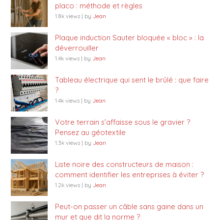
placo : méthode et règles
1.8k views
|
by
Jean
Plaque induction Sauter bloquée « bloc » : la
déverrouiller
1.4k views
|
by
Jean
Tableau électrique qui sent le brûlé : que faire
?
1.4k views
|
by
Jean
Votre terrain s’affaisse sous le gravier ?
Pensez au géotextile
1.3k views
|
by
Jean
Liste noire des constructeurs de maison :
comment identifier les entreprises à éviter ?
1.2k views
|
by
Jean
Peut-on passer un câble sans gaine dans un
mur et que dit la norme ?