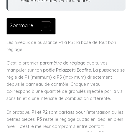
obligatoire toutes les 2000 heures.
Sommaire
Les niveaux de puissance P1 à P5 : la base de tout bon
réglage
C’est le premier
paramètre de réglage
que tu vas
manipuler sur ton
poêle Palazzetti Ecofire
. La puissance se
règle de P1 (minimum) à P5 (maximum) directement
depuis le panneau de contrôle. Chaque niveau
correspond à une quantité de granulés injectée par la vis
sans fin et à une intensité de combustion différente.
En pratique,
P1 et P2
sont parfaits pour l’intersaison ou les
petites pièces.
P3
reste le réglage quotidien idéal en plein
hiver : c’est le meilleur compromis entre confort