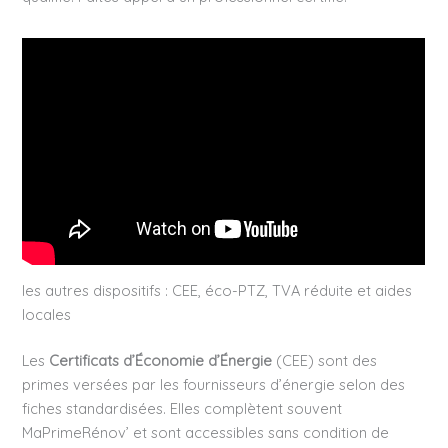
les autres dispositifs : CEE, éco-PTZ, TVA réduite et aides
locales
Les
Certificats d’Économie d’Énergie
(CEE) sont des
primes versées par les fournisseurs d’énergie selon des
fiches standardisées. Elles complètent souvent
MaPrimeRénov’ et sont accessibles sans condition de