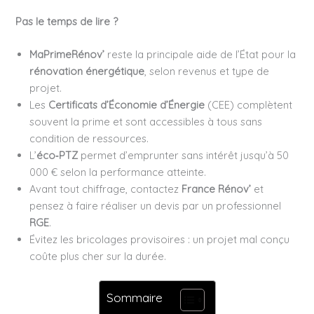
Pas le temps de lire ?
MaPrimeRénov’
reste la principale aide de l’État pour la
rénovation énergétique
, selon revenus et type de
projet.
Les
Certificats d’Économie d’Énergie
(CEE) complètent
souvent la prime et sont accessibles à tous sans
condition de ressources.
L’
éco‑PTZ
permet d’emprunter sans intérêt jusqu’à 50
000 € selon la performance atteinte.
Avant tout chiffrage, contactez
France Rénov’
et
pensez à faire réaliser un devis par un professionnel
RGE
.
Évitez les bricolages provisoires : un projet mal conçu
coûte plus cher sur la durée.
Sommaire