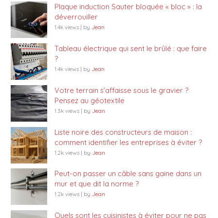
Plaque induction Sauter bloquée « bloc » : la
déverrouiller
1.4k views
|
by
Jean
Tableau électrique qui sent le brûlé : que faire
?
1.4k views
|
by
Jean
Votre terrain s’affaisse sous le gravier ?
Pensez au géotextile
1.3k views
|
by
Jean
Liste noire des constructeurs de maison :
comment identifier les entreprises à éviter ?
1.2k views
|
by
Jean
Peut-on passer un câble sans gaine dans un
mur et que dit la norme ?
1.2k views
|
by
Jean
Quels sont les cuisinistes à éviter pour ne pas