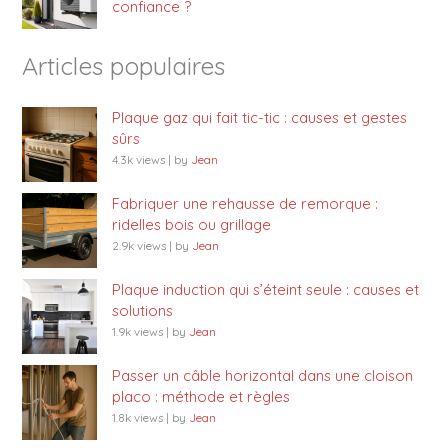
confiance ?
Articles populaires
Plaque gaz qui fait tic-tic : causes et gestes
sûrs
4.3k views
|
by
Jean
Fabriquer une rehausse de remorque :
ridelles bois ou grillage
2.9k views
|
by
Jean
Plaque induction qui s’éteint seule : causes et
solutions
1.9k views
|
by
Jean
Passer un câble horizontal dans une cloison
placo : méthode et règles
1.8k views
|
by
Jean