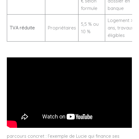
€ selon
dossier en
formule
banque
Logement >2
5,5 % ou
TVA réduite
Propriétaires
ans, travaux
10 %
éligibles
parcours concret : l’exemple de Lucie qui finance ses